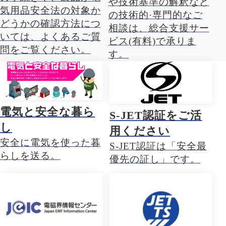
や技術基準の解釈など
気用品安全法の対象か
の技術的·専門的なご
どうかの確認方法につ
相談は、総合支援サー
いては、よくあるご質
ビス(有料)で承りま
問をご覧ください。
す。
電気と安全な暮ら
S-JET認証をご活
し
用ください
安全に電気を使った暮
S-JET認証は「安全最
らしを送る。
優先の証し」です。