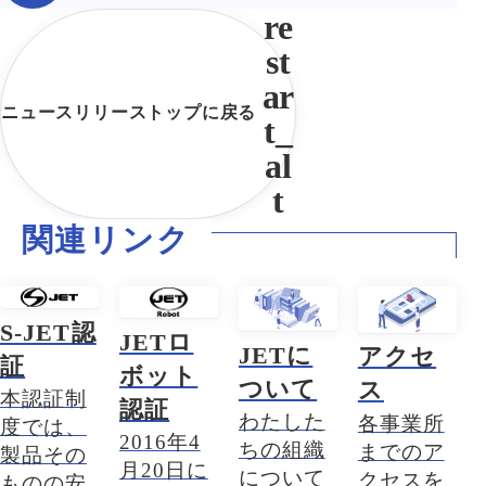
ニュースリリーストップに戻る
関連リンク
S-JET認
JETロ
JETに
アクセ
証
ボット
ついて
ス
本認証制
認証
わたした
各事業所
度では、
2016年4
ちの組織
までのア
製品その
月20日に
について
クセスを
ものの安