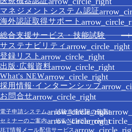
医療機器認証
マネジメントシステム認証
海外認証取得サポート
総合支援サービス・技能試験
サステナビリティ
登録リスト
出版·広報資料
What's NEW
採用情報·インターンシップ
お問合せ
電子申請システム
試験進捗状況の確認
セミナーのご案内
JET NEWS
JET情報メール配信サービス