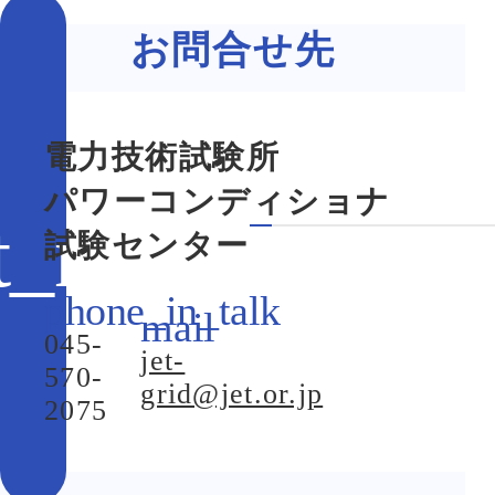
お問合せ先
電力技術試験所
パワーコンディショナ
試験センター
045-
jet-
570-
grid@jet.or.jp
2075