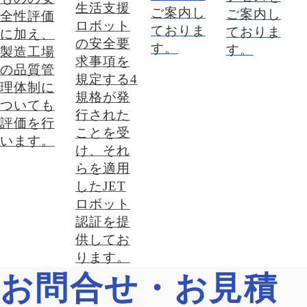
生活支援
ご案内し
ご案内し
全性評価
ロボット
ておりま
ておりま
に加え、
の安全要
す。
す。
製造工場
求事項を
の品質管
規定する4
理体制に
規格が発
ついても
行された
評価を行
ことを受
います。
け、それ
らを適用
したJET
ロボット
認証を提
供してお
ります。
お問合せ・お見積