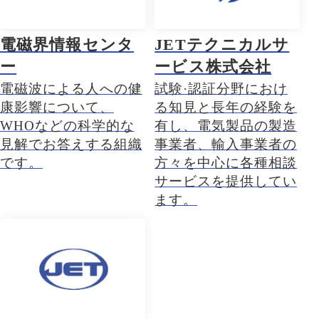
電磁界情報センタ
JETテクニカルサ
ー
ービス株式会社
電磁波による人への健
試験·認証分野におけ
康影響について、
る知見と長年の経験を
WHOなどの科学的な
有し、電気製品の製造
見解でお答えする組織
事業者、輸入事業者の
です。
方々を中心に各種相談
サービスを提供してい
ます。