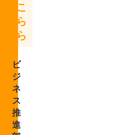
はこ
ちら
から
ビ
ジ
ネ
ス
推
進