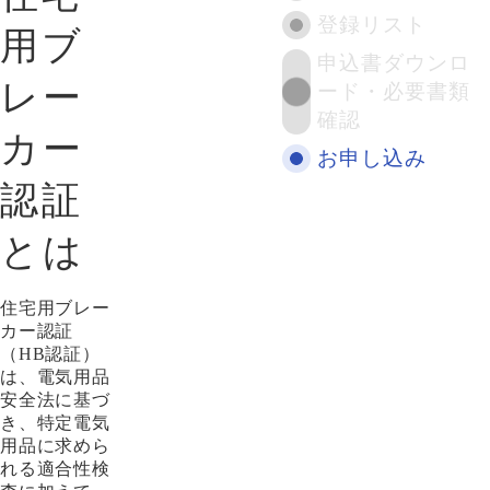
登録リスト
用ブ
申込書ダウンロ
レー
ード・必要書類
確認
カー
お申し込み
認証
とは
住宅用ブレー
カー認証
（HB認証）
は、電気用品
安全法に基づ
き、特定電気
用品に求めら
れる適合性検