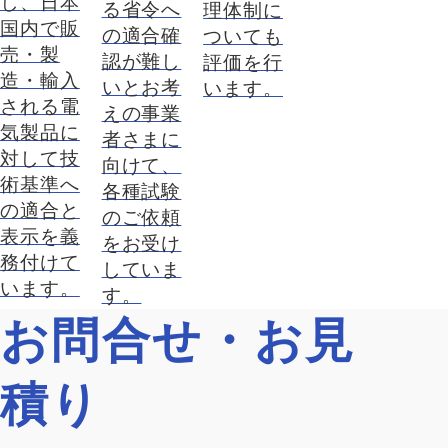
し、日本
る省令へ
理体制に
国内で販
の適合確
ついても
売・製
認が難し
評価を行
造・輸入
いとお考
います。
される電
えの事業
気製品に
者さまに
対して技
向けて、
術基準へ
各種試験
の適合と
のご依頼
表示を義
をお受け
務付けて
していま
います。
す。
お問合せ・お見
積り