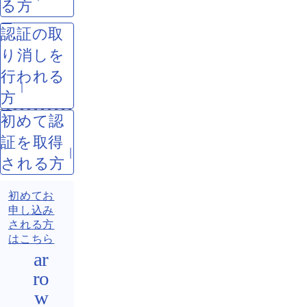
る方
認証の取
り消しを
行われる
方
初めて認
証を取得
される方
初めてお
申し込み
される方
はこちら