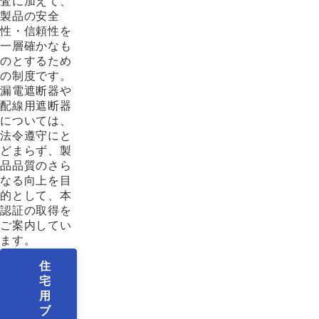
査に加えて、
製品の安全
性・信頼性を
一層確かなも
のとするため
の制度です。
漏電遮断器や
配線用遮断器
については、
法令遵守にと
どまらず、製
品品質のさら
なる向上を目
的として、本
認証の取得を
ご案内してい
ます。
住
宅
用
ブ