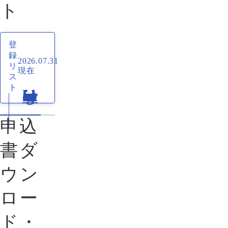
ト
登
録
2026.07.31
リ
現在
ス
ト
申込
書ダ
ウン
ロー
ド・