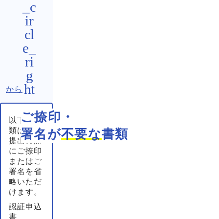
から
ご捺印・
以下の書
類は、ご
署名が
不要な
書類
提出の際
にご捺印
またはご
署名を省
略いただ
けます。
認証申込
書