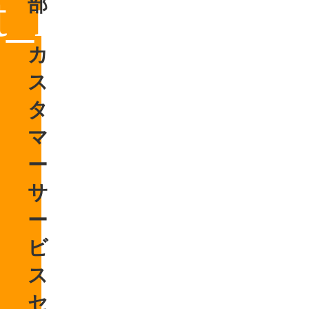
部
カ
ス
タ
マ
ー
サ
ー
ビ
ス
セ