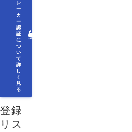
レ
ー
カ
ー
認
証
に
つ
い
て
詳
し
く
見
る
登録
リス