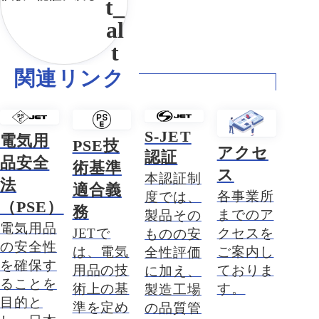
関連リンク
S-JET
電気用
PSE技
アクセ
認証
品安全
術基準
ス
本認証制
法
適合義
各事業所
度では、
（PSE）
務
までのア
製品その
電気用品
JETで
クセスを
ものの安
の安全性
は、電気
ご案内し
全性評価
を確保す
用品の技
ておりま
に加え、
ることを
術上の基
す。
製造工場
目的と
準を定め
の品質管