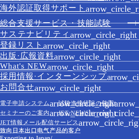
海外認証取得サポート
総合支援サービス・技能試験
サステナビリティ
登録リスト
出版·広報資料
What's NEW
採用情報·インターンシップ
お問合せ
電子申請システム
試験進捗状況の確認
セミナーのご案内
JET NEWS
JET情報メール配信サービス
致向日本出口电气产品的客户
Exporting to Japan/