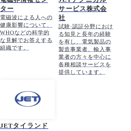
ター
サービス株式会
社
電磁波による人への
健康影響について、
試験·認証分野におけ
WHOなどの科学的
る知見と長年の経験
な見解でお答えする
を有し、電気製品の
組織です。
製造事業者、輸入事
業者の方々を中心に
各種相談サービスを
提供しています。
JETタイランド