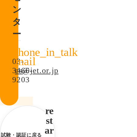
ン
タ
ー
03-
3466-
cs@jet.or.jp
9203
試験・認証に戻る