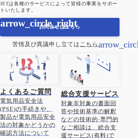
JETは各種のサービスによって皆様の事業をサポー
トいたします。
お問合せはこちら
苦情及び異議申し立ては
こちら
よくあるご質問
総合支援サービス
電気用品安全法
対象非対象の書面回
(PSE)の手続きや、
答や技術基準の解釈
製品が電気用品安全
などの技術的·専門的
法の対象かどうかの
なご相談は、総合支
確認方法について
援サービス(有料)で