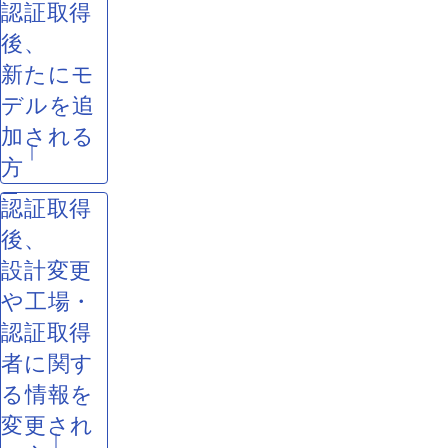
認証取得
後、
新たにモ
デルを追
加される
方
認証取得
後、
設計変更
や工場・
認証取得
者に関す
る情報を
変更され