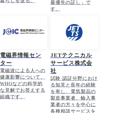
暮らしを送る。
最優先の証し」で
す。
電磁界情報セン
JETテクニカル
ター
サービス株式会
社
電磁波による人への
健康影響について、
試験·認証分野におけ
WHOなどの科学的
る知見と長年の経験
な見解でお答えする
を有し、電気製品の
組織です。
製造事業者、輸入事
業者の方々を中心に
各種相談サービスを