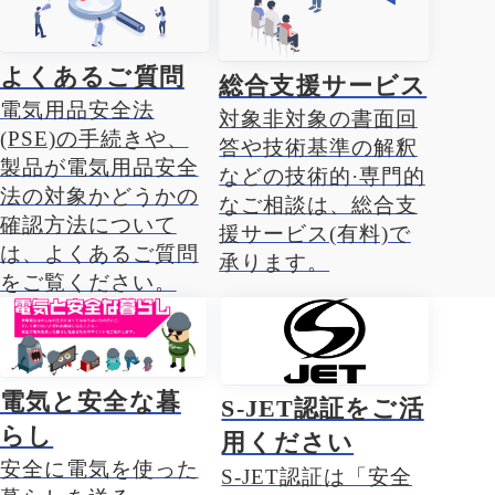
よくあるご質問
総合支援サービス
電気用品安全法
対象非対象の書面回
(PSE)の手続きや、
答や技術基準の解釈
製品が電気用品安全
などの技術的·専門的
法の対象かどうかの
なご相談は、総合支
確認方法について
援サービス(有料)で
は、よくあるご質問
承ります。
をご覧ください。
電気と安全な暮
S-JET認証をご活
らし
用ください
安全に電気を使った
S-JET認証は「安全