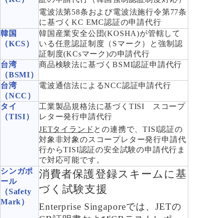
電波法第58条および電波法施行令第77条
に基づくKC EMC認証の申請代行
韓国
韓国産業安全公団(KOSHA)が管轄して
（KCS）
いる任意認証制度（Sマーク）と強制認
証制度(KCsマーク)の申請代行
台湾
商品検験法に基づくBSMI認証申請代行
（BSMI）
台湾
電波通信法によるNCC認証申請代行
（NCC）
タイ
工業製品規格法に基づくTISI スコープ
（TISI）
レター発行申請代行
JETタイランド
との連携で、TISI認証の
対象非対象のスコープレター発行申請代
行からTISI認証の安全試験の申請代行ま
で対応可能です。
シンガポ
消費者保護登録スキームに基
ール
づく試験支援
（Safety
Mark）
Enterprise Singaporeでは、JETの