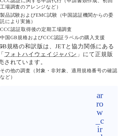
CCC認証に関する申請代行（申請書類作成、初回
工場調査のアレンジなど）
製品試験およびEMC試験（中国認証機関からの委
託により実施）
CCC認証取得後の定期工場調査
中国GB規格およびCCC認証ラベルの購入支援
GB規格の和訳版は、JETと協力関係にある
「
フォトハイウェイジャパン
」にて正規販
売されています。
その他の調査（対象・非対象、適用規格番号の確認
など）