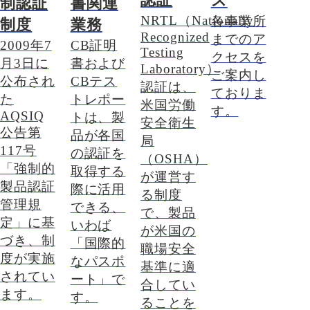
ス
制認証
書関連
NRTL（Nationally
各事業所
制度
業務
Recognized
までのア
2009年7
CB証明
Testing
クセスを
月3日に
書および
Laboratory）
ご案内し
公布され
CBテス
認証は、
ておりま
た
トレポー
米国労働
す。
AQSIQ
トは、製
安全衛生
公告第
品が各国
局
117号
の認証を
（OSHA）
「強制的
取得する
が運営す
製品認証
際に活用
る制度
管理規
できる、
で、製品
定」に基
いわば
が米国の
づき、制
「国際的
職場安全
度が実施
なパスポ
基準に適
されてい
ート」で
合してい
ます。
す。
ることを