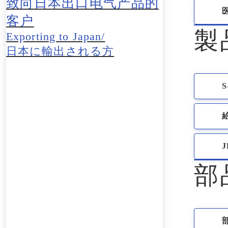
致向日本出口电气产品的
客户
製
Exporting to Japan/
日本に輸出される方
S
部