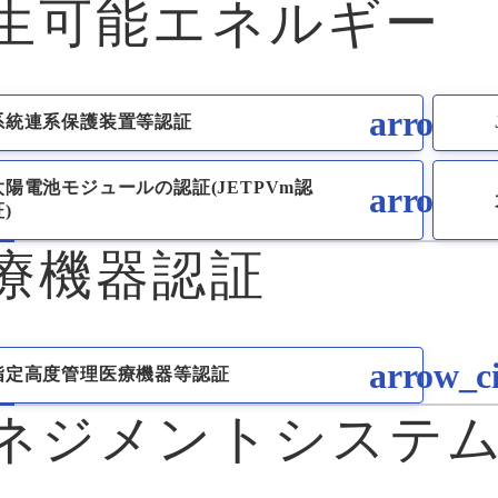
生可能エネルギー
系統連系保護装置等認証
太陽電池モジュールの認証(JETPVm認
)
療機器認証
指定高度管理医療機器等認証
ネジメントシステ