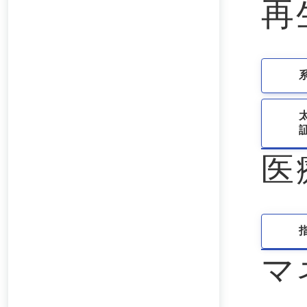
再
証
医
マ