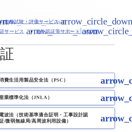
各種試験・評価サービス
証サービス
海外認証等サポート
証
消費生活用製品安全法（PSC）
産業標準化法（JNLA）
電波法（技術基準適合証明・工事設計認
証/微弱無線局/高周波利用設備）