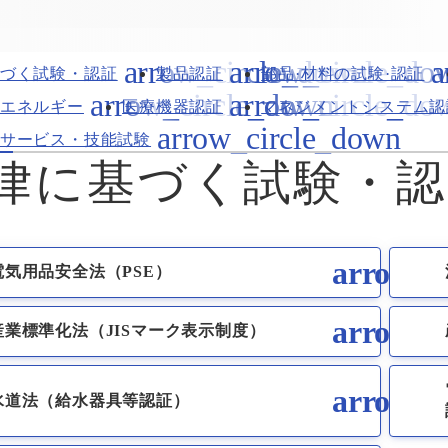
づく試験・認証
製品認証
部品·材料の試験·認証
エネルギー
医療機器認証
マネジメントシステム認
サービス・技能試験
律に基づく試験・認
電気用品安全法（PSE）
産業標準化法（JISマーク表示制度）
水道法（給水器具等認証）