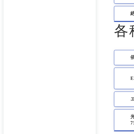
各
光
7