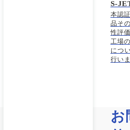
S-J
本認
品そ
性評
工場
につ
行い
お