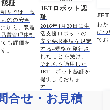
ET認証
JETロボット認
証制度では、製
JE
証
のものの安全
わた
2016年4月20日に生
価に加え、製造
につ
活支援ロボットの
の品質管理体制
てお
安全要求事項を規定
いても評価を
する4規格が発行さ
ます。
れたことを受け、
それらを適用した
JETロボット認証を
提供しておりま
す。
問合せ・お見積