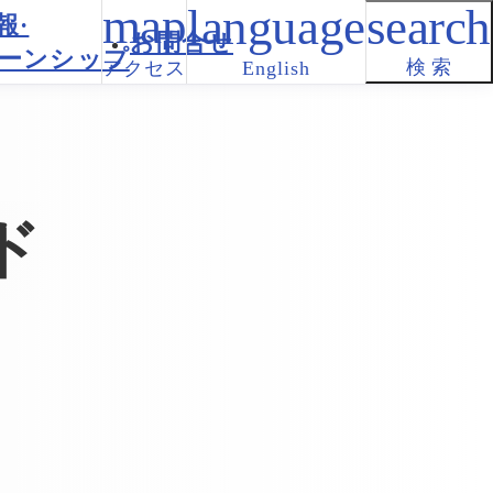
報·
お問合せ
ーンシップ
検 索
アクセス
English
ド