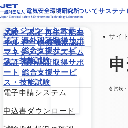
JETに
ついて
サステナ
試験・認証
再生可能エ
サイ
ネルギー
医療機器認証
マネジメントシステム
申
認証
海外認証取得サポ
ート
総合支援サービ
ス・技能試験
各試験
電子申請システム
申込書ダウンロード