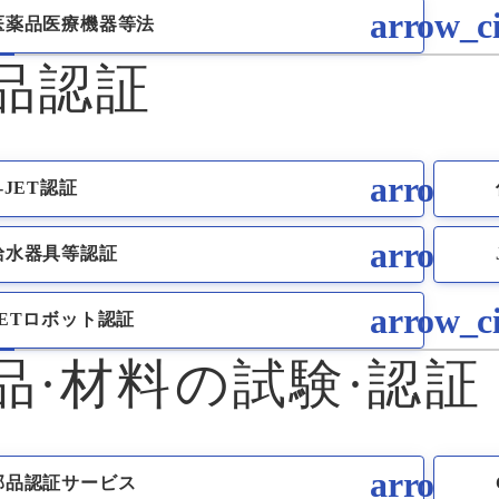
医薬品医療機器等法
品認証
-JET認証
給水器具等認証
JETロボット認証
品·材料の試験·認証
部品認証サービス