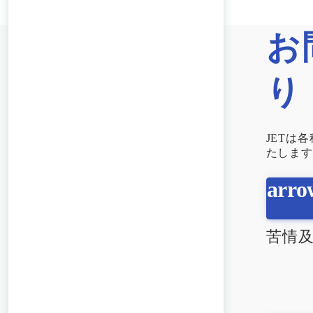
お
り
JETは
たします
苦情