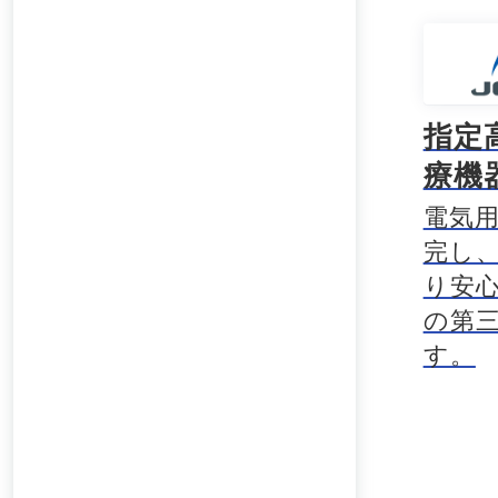
指定
療機
電気
完し
り安
の第
す。