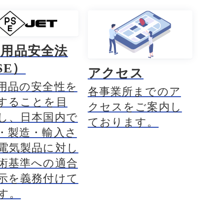
気用品安全法
SE）
アクセス
用品の安全性を
各事業所までのア
することを目
クセスをご案内し
し、日本国内で
ております。
・製造・輸入さ
電気製品に対し
術基準への適合
示を義務付けて
す。