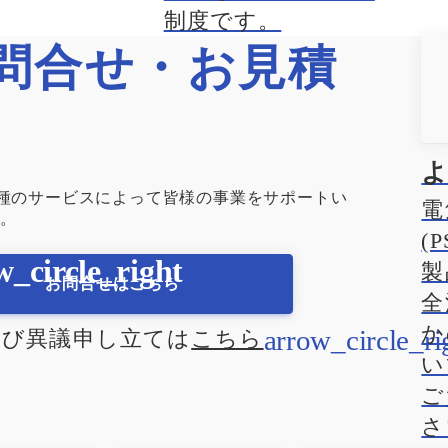
制度です。
問合せ・お見積
各種のサービスによって皆様の事業をサポートい
電
。
(
製
お問合せはこちら
全
か
及び異議申し立ては
こちら
い
ご
さ