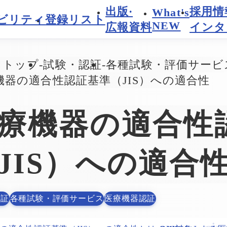
出版·
採用情
What's
ビリティ
登録リスト
NEW
広報資料
インタ
トトップ
試験・認証
各種試験・評価サービ
機器の適合性認証基準（JIS）への適合性
療機器の適合性
JIS）への適合
認証
各種試験・評価サービス
医療機器認証