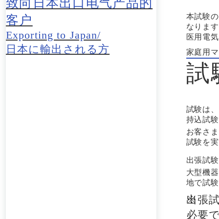
致向日本出口电气产品的
本試験の
客户
なります
Exporting to Japan/
医用電気
日本に輸出される方
家庭用マ
試
試験は、
持込試験
お客さま
試験を実
出張試験
大型機器
地で試験
出張
必要