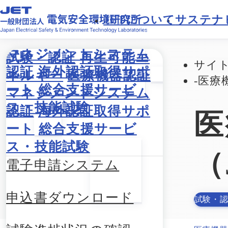
JETに
ついて
サステナ
試験・認証
再生可能エ
サイ
ネルギー
医療機器認証
医療
マネジメントシステム
認証
海外認証取得サポ
医
ート
総合支援サービ
ス・技能試験
（
電子申請システム
申込書ダウンロード
試験・