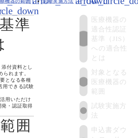
療機器の範囲
試験実施方法
医療機器の
基準
適合性認証
基準（JIS）
は
への適合性
とは
、添付資料とし
対象となる
められます。
必要となる各種
医療機器の
活用できる試験
範囲
ご活用いただけ
試験実施方
開発・認証取得
法
範囲
申込書ダウ