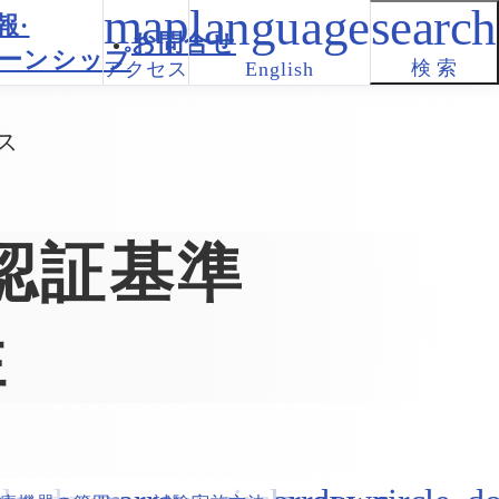
報·
お問合せ
ーンシップ
検 索
アクセス
English
ス
認証基準
性