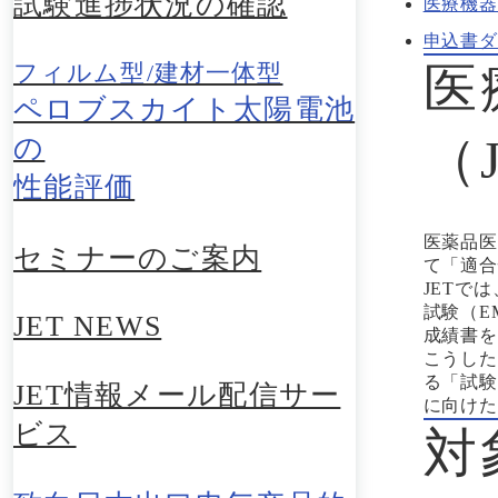
試験進捗状況の確認
医療機器
申込書ダ
医
フィルム型/建材一体型
ペロブスカイト太陽電池
（
の
性能評価
医薬品医
セミナーのご案内
て「適合
JETで
試験（E
JET NEWS
成績書を
こうした
る「試験
JET情報メール配信サー
に向けた
ビス
対