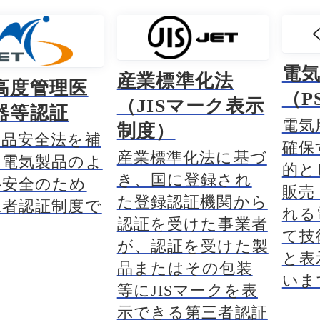
電
産業標準化法
高度管理医
（P
（JISマーク表示
器等認証
電気
制度）
用品安全法を補
確保
産業標準化法に基づ
、電気製品のよ
的と
き、国に登録され
心安全のため
販売
た登録認証機関から
三者認証制度で
れる
認証を受けた事業者
て技
が、認証を受けた製
と表
品またはその包装
いま
等にJISマークを表
示できる第三者認証