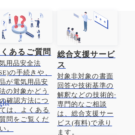
よくあるご質問
総合支援サービ
気用品安全法
ス
PSE)の手続きや、
対象非対象の書面
品が電気用品安
回答や技術基準の
法の対象かどう
解釈などの技術的·
の確認方法につ
専門的なご相談
ては、よくある
は、総合支援サー
質問をご覧くだ
ビス(有料)で承り
い。
ます。