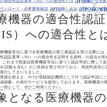
の適合性認証基準（JIS）への適合性とは
対象となる医
ウンロード・必要書類確認
お申し込み
療機器の適合性認証
JIS）への適合性と
療機器等法に基づき医療機器の第三者認証を受ける際には
性認証基準（JIS）への適合性を証明する資料」の提出が求
は、これまで医薬品医療機器等法に基づく認証申請に際して
MC試験を含む）のご依頼を受け付けており、承認申請等に
発行してまいりました。
実績を踏まえ、JETが登録認証機関として行う認証申請に
成績書」の発行サービスを提供しております。医療機器の
一助として、ぜひご利用ください。
象となる医療機器の