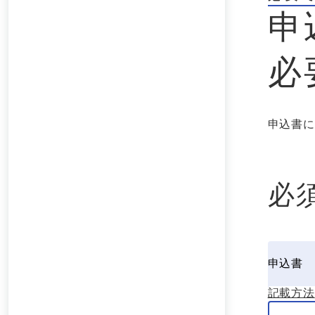
申
必
申込書に
必
申込書
記載方法