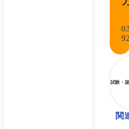
0
9
試験・
関