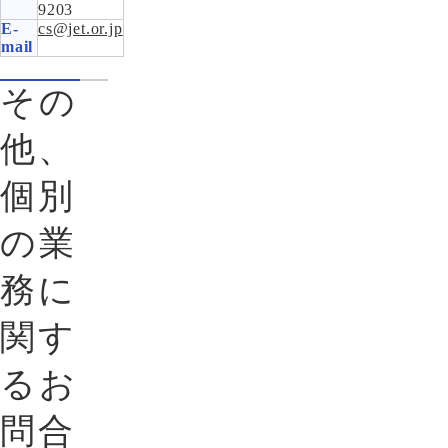
9203
E-
cs@jet.or.jp
mail
その
他、
個別
の業
務に
関す
るお
問合