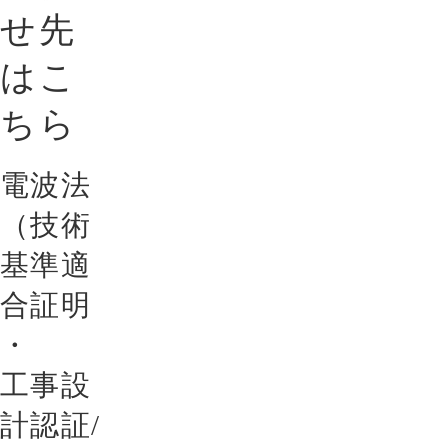
せ先
はこ
ちら
電波法
（技術
基準適
合証明
・
工事設
計認証/