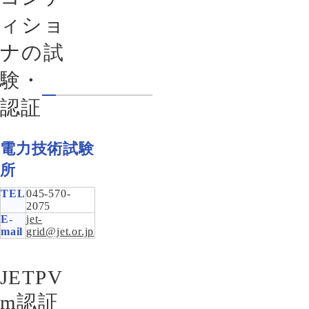
ィショ
ナの試
験・
認証
電力技術試験
所
TEL
045-570-
2075
E-
jet-
mail
grid@jet.or.jp
JETPV
m認証