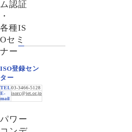
ム認証
・
各種IS
Oセミ
ナー
ISO登録セン
ター
TEL
03-3466-5128
E-
isorc@jet.or.jp
mail
パワー
コンデ