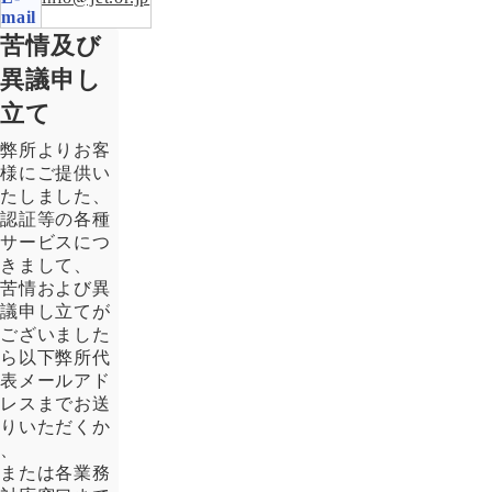
mail
苦情及び
異議申し
立て
弊所よりお客
様にご提供い
たしました、
認証等の各種
サービスにつ
きまして、
苦情および異
議申し立てが
ございました
ら以下弊所代
表メールアド
レスまでお送
りいただくか
、
または各業務