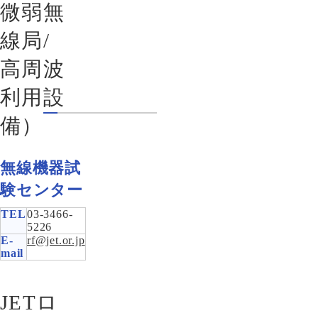
微弱無
線局/
高周波
利用設
備）
無線機器試
験センター
TEL
03-3466-
5226
E-
rf@jet.or.jp
mail
JETロ