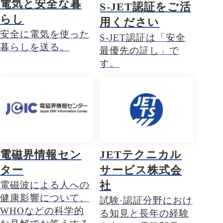
電気と安全な暮
S-JET認証をご活
らし
用ください
安全に電気を使った
S-JET認証は「安全
暮らしを送る。
最優先の証し」で
す。
電磁界情報セン
JETテクニカル
ター
サービス株式会
社
電磁波による人への
健康影響について、
試験·認証分野におけ
WHOなどの科学的
る知見と長年の経験