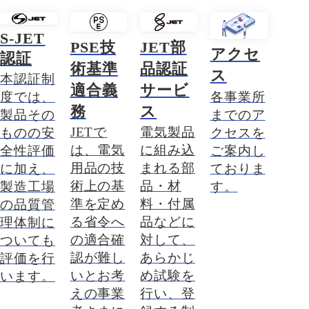
S-JET
JET部
PSE技
アクセ
認証
品認証
術基準
ス
本認証制
サービ
適合義
各事業所
度では、
ス
務
までのア
製品その
電気製品
JETで
クセスを
ものの安
に組み込
は、電気
ご案内し
全性評価
まれる部
用品の技
ておりま
に加え、
品・材
術上の基
す。
製造工場
料・付属
準を定め
の品質管
品などに
る省令へ
理体制に
対して、
の適合確
ついても
あらかじ
認が難し
評価を行
め試験を
いとお考
います。
行い、登
えの事業