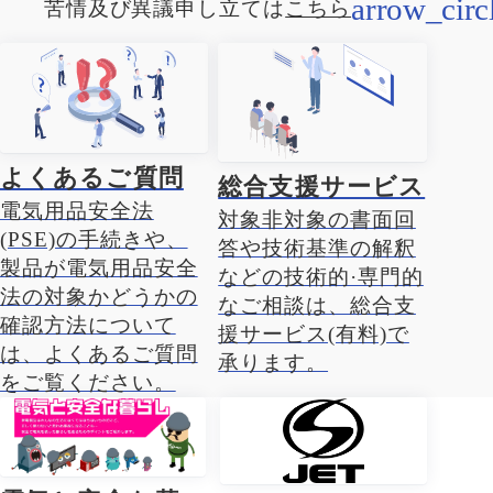
苦情及び異議申し立ては
こちら
よくあるご質問
総合支援サービス
電気用品安全法
対象非対象の書面回
(PSE)の手続きや、
答や技術基準の解釈
製品が電気用品安全
などの技術的·専門的
法の対象かどうかの
なご相談は、総合支
確認方法について
援サービス(有料)で
は、よくあるご質問
承ります。
をご覧ください。