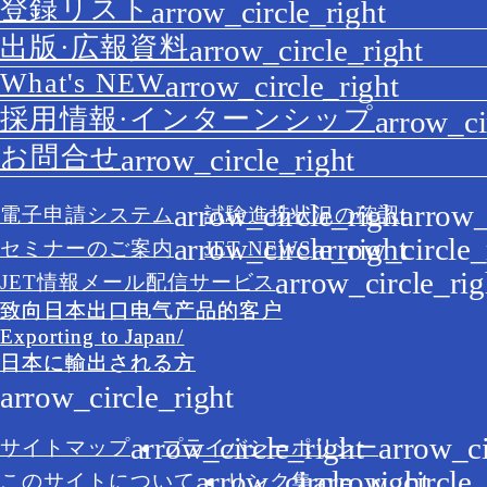
登録リスト
出版·広報資料
What's NEW
採用情報·インターンシップ
お問合せ
電子申請システム
試験進捗状況の確認
セミナーのご案内
JET NEWS
JET情報メール配信サービス
致向日本出口电气产品的客户
Exporting to Japan/
日本に輸出される方
サイトマップ
プライバシーポリシー
このサイトについて
リンク集