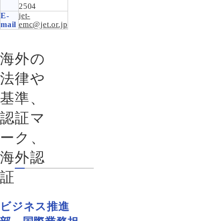
2504
E-
jet-
mail
emc@jet.or.jp
海外の
法律や
基準、
認証マ
ーク、
海外認
証
ビジネス推進