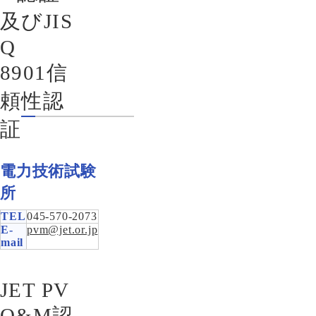
及びJIS
Q
8901信
頼性認
証
電力技術試験
所
TEL
045-570-2073
E-
pvm@jet.or.jp
mail
JET PV
O&M認