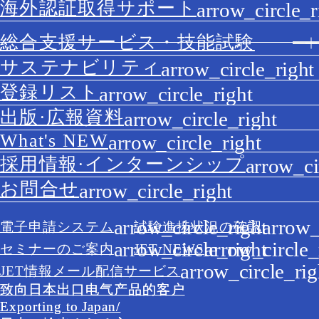
海外認証取得サポート
総合支援サービス・技能試験
サステナビリティ
登録リスト
出版·広報資料
What's NEW
採用情報·インターンシップ
お問合せ
電子申請システム
試験進捗状況の確認
セミナーのご案内
JET NEWS
JET情報メール配信サービス
致向日本出口电气产品的客户
Exporting to Japan/