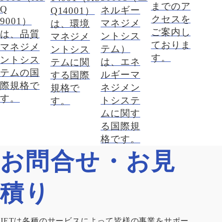
までのア
Q
ネルギー
Q14001）
クセスを
9001）
マネジメ
は、環境
ご案内し
は、品質
ントシス
マネジメ
ておりま
マネジメ
テム）
ントシス
す。
ントシス
は、エネ
テムに関
テムの国
ルギーマ
する国際
際規格で
ネジメン
規格で
す。
トシステ
す。
ムに関す
る国際規
格です。
お問合せ・お見
積り
JETは各種のサービスによって皆様の事業をサポー