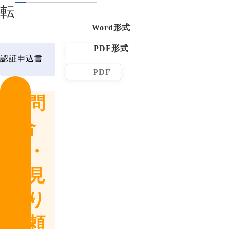
転
WORD
認証申込書
PDF
お問
合
せ・
お見
積り
依頼