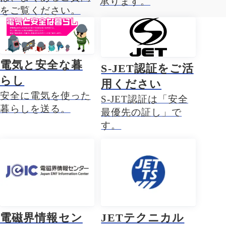
承ります。
をご覧ください。
電気と安全な暮
S-JET認証をご活
らし
用ください
安全に電気を使った
S-JET認証は「安全
暮らしを送る。
最優先の証し」で
す。
電磁界情報セン
JETテクニカル