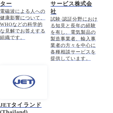
ター
サービス株式会
社
電磁波による人への
健康影響について、
試験·認証分野におけ
WHOなどの科学的
る知見と長年の経験
な見解でお答えする
を有し、電気製品の
組織です。
製造事業者、輸入事
業者の方々を中心に
各種相談サービスを
提供しています。
JETタイランド
(Thailand)