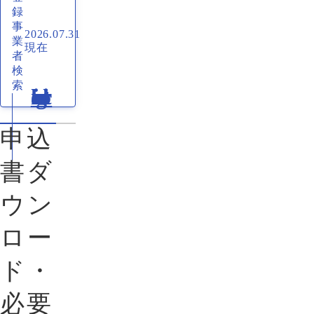
録
事
2026.07.31
業
現在
者
検
索
申込
書ダ
ウン
ロー
ド・
必要