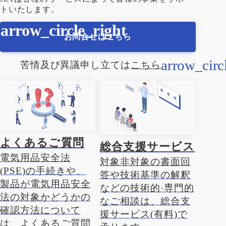
トいたします。
お問合せはこちら
苦情及び異議申し立ては
こちら
よくあるご質問
総合支援サービス
電気用品安全法
対象非対象の書面回
(PSE)の手続きや、
答や技術基準の解釈
製品が電気用品安全
などの技術的·専門的
法の対象かどうかの
なご相談は、総合支
確認方法について
援サービス(有料)で
は、よくあるご質問