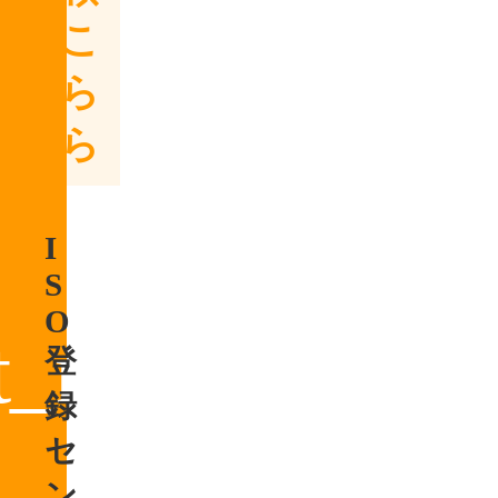
はこ
ちら
から
I
S
O
登
録
セ
ン