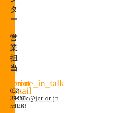
タ
ー
営
業
担
当
03-
03-
3466-
3466-
isorc@jet.or.jp
5128
5133