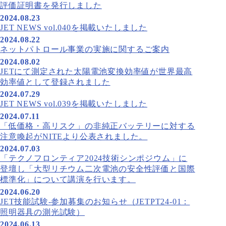
評価証明書を発行しました
2024.08.23
JET NEWS vol.040を掲載いたしました
2024.08.22
ネットパトロール事業の実施に関するご案内
2024.08.02
JETにて測定された太陽電池変換効率値が世界最高
効率値として登録されました
2024.07.29
JET NEWS vol.039を掲載いたしました
2024.07.11
「低価格・高リスク」の非純正バッテリーに対する
注意喚起がNITEより公表されました。
2024.07.03
「テクノフロンティア2024技術シンポジウム」に
登壇し「大型リチウム二次電池の安全性評価と国際
標準化」について講演を行います。
2024.06.20
JET技能試験-参加募集のお知らせ（JETPT24-01：
照明器具の測光試験）
2024.06.13