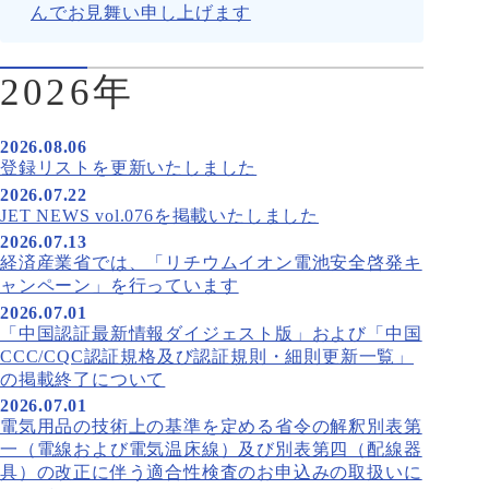
んでお見舞い申し上げます
2026年
2026.08.06
登録リストを更新いたしました
2026.07.22
JET NEWS vol.076を掲載いたしました
2026.07.13
経済産業省では、「リチウムイオン電池安全啓発キ
ャンペーン」を行っています
2026.07.01
「中国認証最新情報ダイジェスト版」および「中国
CCC/CQC認証規格及び認証規則・細則更新一覧」
の掲載終了について
2026.07.01
電気用品の技術上の基準を定める省令の解釈別表第
一（電線および電気温床線）及び別表第四（配線器
具）の改正に伴う適合性検査のお申込みの取扱いに