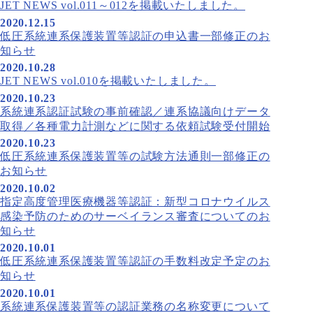
JET NEWS vol.011～012を掲載いたしました。
2020.12.15
低圧系統連系保護装置等認証の申込書一部修正のお
知らせ
2020.10.28
JET NEWS vol.010を掲載いたしました。
2020.10.23
系統連系認証試験の事前確認／連系協議向けデータ
取得／各種電力計測などに関する依頼試験受付開始
2020.10.23
低圧系統連系保護装置等の試験方法通則一部修正の
お知らせ
2020.10.02
指定高度管理医療機器等認証：新型コロナウイルス
感染予防のためのサーベイランス審査についてのお
知らせ
2020.10.01
低圧系統連系保護装置等認証の手数料改定予定のお
知らせ
2020.10.01
系統連系保護装置等の認証業務の名称変更について