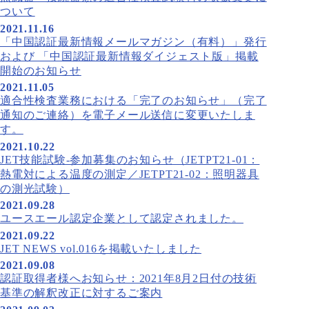
ついて
2021.11.16
「中国認証最新情報メールマガジン（有料）」発行
および 「中国認証最新情報ダイジェスト版」掲載
開始のお知らせ
2021.11.05
適合性検査業務における「完了のお知らせ」（完了
通知のご連絡）を電子メール送信に変更いたしま
す。
2021.10.22
JET技能試験-参加募集のお知らせ（JETPT21-01：
熱電対による温度の測定／JETPT21-02：照明器具
の測光試験）
2021.09.28
ユースエール認定企業として認定されました。
2021.09.22
JET NEWS vol.016を掲載いたしました
2021.09.08
認証取得者様へお知らせ：2021年8月2日付の技術
基準の解釈改正に対するご案内