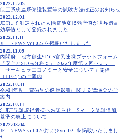
2022.12.05
低圧系統連系保護装置等の試験方法改正のお知らせ
2022.12.01
JETにて測定された太陽電池変換効率値が世界最高
効率値として登録されました
2022.11.11
JET NEWS vol.022を掲載いたしました
2022.11.09
内閣府：地方創生SDGs官民連携プラットフォーム
『安全とSDGs分科会』 2022年度第２回セミナー
「サーキュラエコノミーと安全について」開催
（11/25) のご案内
2022.10.31
令和4年度 電磁界の健康影響に関する講演会のご
案内
2022.10.11
S-JET認証取得者様へお知らせ：Sマーク認証追加
基準の廃止について
2022.08.04
JET NEWS vol.020およびvol.021を掲載いたしまし
た