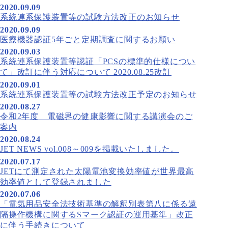
2020.09.09
系統連系保護装置等の試験方法改正のお知らせ
2020.09.09
医療機器認証5年ごと定期調査に関するお願い
2020.09.03
系統連系保護装置等認証「PCSの標準的仕様につい
て」改訂に伴う対応について 2020.08.25改訂
2020.09.01
系統連系保護装置等の試験方法改正予定のお知らせ
2020.08.27
令和2年度 電磁界の健康影響に関する講演会のご
案内
2020.08.24
JET NEWS vol.008～009を掲載いたしました。
2020.07.17
JETにて測定された太陽電池変換効率値が世界最高
効率値として登録されました
2020.07.06
「電気用品安全法技術基準の解釈別表第八に係る遠
隔操作機構に関するSマーク認証の運用基準」改正
に伴う手続きについて