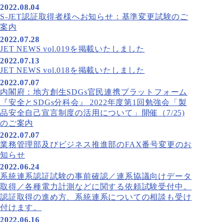
2022.08.04
S-JET認証取得者様へお知らせ：基準変更試験のご
案内
2022.07.28
JET NEWS vol.019を掲載いたしました
2022.07.13
JET NEWS vol.018を掲載いたしました
2022.07.07
内閣府：地方創生SDGs官民連携プラットフォーム
『安全とSDGs分科会』 2022年度第1回勉強会「製
品安全自己宣言制度の活用について」開催（7/25)
のご案内
2022.07.07
業務管理部及びビジネス推進部のFAX番号変更のお
知らせ
2022.06.24
系統連系認証試験の事前確認／連系協議向けデータ
取得／各種電力計測などに関する依頼試験受付中。
認証取得の進め方、系統連系についての相談も受け
付けます。
2022.06.16