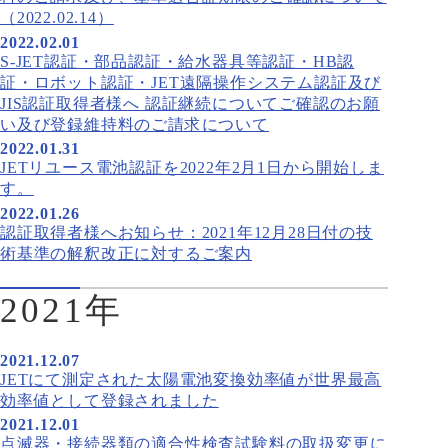
（2022.02.14）
2022.02.01
S-JET認証・部品認証・給水器具等認証・HB認
証・ロボット認証・JET遠隔操作システム認証及び
JIS認証取得者様へ 認証継続についてご確認のお願
い及び登録維持料のご請求について
2022.01.31
JETリユース電池認証を2022年2月1日から開始しま
す。
2022.01.26
認証取得者様へお知らせ：2021年12月28日付の技
術基準の解釈改正に対するご案内
2021年
2021.12.07
JETにて測定された太陽電池変換効率値が世界最高
効率値として登録されました
2021.12.01
点滅器・接続器類の適合性検査試験料の取扱変更に