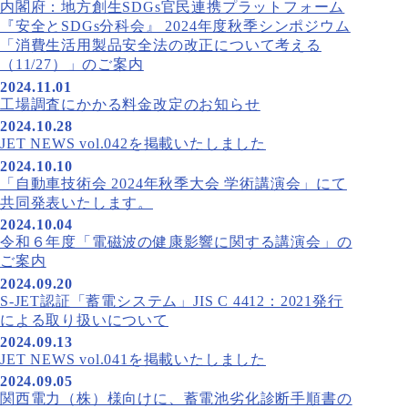
内閣府：地方創生SDGs官民連携プラットフォーム
『安全とSDGs分科会』 2024年度秋季シンポジウム
「消費生活用製品安全法の改正について考える
（11/27）」のご案内
2024.11.01
工場調査にかかる料金改定のお知らせ
2024.10.28
JET NEWS vol.042を掲載いたしました
2024.10.10
「自動車技術会 2024年秋季大会 学術講演会」にて
共同発表いたします。
2024.10.04
令和６年度「電磁波の健康影響に関する講演会」の
ご案内
2024.09.20
S-JET認証「蓄電システム」JIS C 4412：2021発行
による取り扱いについて
2024.09.13
JET NEWS vol.041を掲載いたしました
2024.09.05
関西電力（株）様向けに、蓄電池劣化診断手順書の