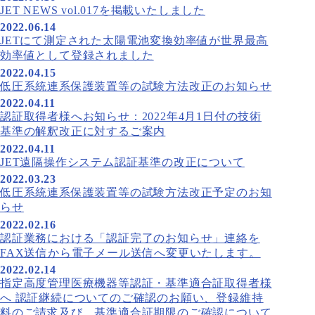
JET NEWS vol.017を掲載いたしました
2022.06.14
JETにて測定された太陽電池変換効率値が世界最高
効率値として登録されました
2022.04.15
低圧系統連系保護装置等の試験方法改正のお知らせ
2022.04.11
認証取得者様へお知らせ：2022年4月1日付の技術
基準の解釈改正に対するご案内
2022.04.11
JET遠隔操作システム認証基準の改正について
2022.03.23
低圧系統連系保護装置等の試験方法改正予定のお知
らせ
2022.02.16
認証業務における「認証完了のお知らせ」連絡を
FAX送信から電子メール送信へ変更いたします。
2022.02.14
指定高度管理医療機器等認証・基準適合証取得者様
へ 認証継続についてのご確認のお願い、登録維持
料のご請求及び、基準適合証期限のご確認について