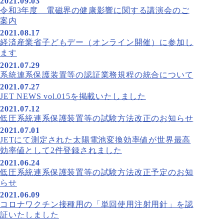
2021.09.03
令和3年度 電磁界の健康影響に関する講演会のご
案内
2021.08.17
経済産業省子どもデー（オンライン開催）に参加し
ます
2021.07.29
系統連系保護装置等の認証業務規程の統合について
2021.07.27
JET NEWS vol.015を掲載いたしました
2021.07.12
低圧系統連系保護装置等の試験方法改正のお知らせ
2021.07.01
JETにて測定された太陽電池変換効率値が世界最高
効率値として2件登録されました
2021.06.24
低圧系統連系保護装置等の試験方法改正予定のお知
らせ
2021.06.09
コロナワクチン接種用の「単回使用注射用針」を認
証いたしました