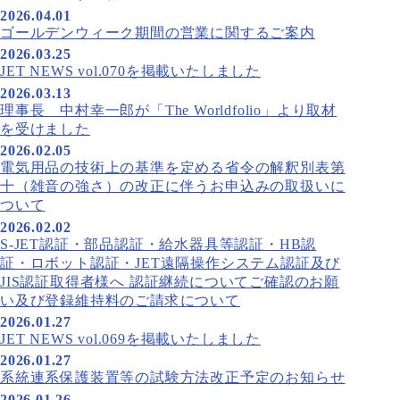
2026.04.01
ゴールデンウィーク期間の営業に関するご案内
2026.03.25
JET NEWS vol.070を掲載いたしました
2026.03.13
理事長 中村幸一郎が「The Worldfolio」より取材
を受けました
2026.02.05
電気用品の技術上の基準を定める省令の解釈別表第
十（雑音の強さ）の改正に伴うお申込みの取扱いに
ついて
2026.02.02
S-JET認証・部品認証・給水器具等認証・HB認
証・ロボット認証・JET遠隔操作システム認証及び
JIS認証取得者様へ 認証継続についてご確認のお願
い及び登録維持料のご請求について
2026.01.27
JET NEWS vol.069を掲載いたしました
2026.01.27
系統連系保護装置等の試験方法改正予定のお知らせ
2026.01.26