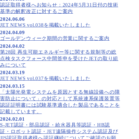
認証取得者様へお知らせ：2024年5月31日付の技術
基準の解釈改正に対するご案内
2024.06.06
JET NEWS vol.038を掲載いたしました
2024.04.09
ゴールデンウィーク期間の営業に関するご案内
2024.04.02
第28回 再生可能エネルギー等に関する規制等の総
点検タスクフォース中間答申を受けたJETの取り組
みについて
2024.03.19
JET NEWS vol.037を掲載いたしました
2024.03.15
「太陽光発電システムを原因とする無線設備への障
害防止について」の対応として系統連系保護装置等
認証証明書には試験基準適合した製品であることを
記載しています。
2024.02.01
S-JET認証・部品認証・給水器具等認証・HB認
証・ロボット認証・JET遠隔操作システム認証及び
JIS認証取得者様へ認証継続についてご確認のお願