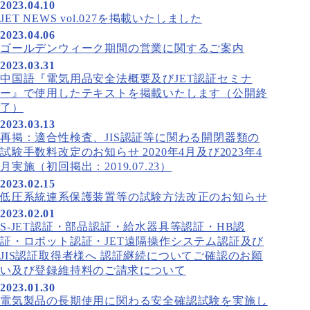
2023.04.10
JET NEWS vol.027を掲載いたしました
2023.04.06
ゴールデンウィーク期間の営業に関するご案内
2023.03.31
中国語『電気用品安全法概要及びJET認証セミナ
ー』で使用したテキストを掲載いたします（公開終
了）
2023.03.13
再掲：適合性検査、JIS認証等に関わる開閉器類の
試験手数料改定のお知らせ 2020年4月及び2023年4
月実施（初回掲出：2019.07.23）
2023.02.15
低圧系統連系保護装置等の試験方法改正のお知らせ
2023.02.01
S-JET認証・部品認証・給水器具等認証・HB認
証・ロボット認証・JET遠隔操作システム認証及び
JIS認証取得者様へ 認証継続についてご確認のお願
い及び登録維持料のご請求について
2023.01.30
電気製品の長期使用に関わる安全確認試験を実施し