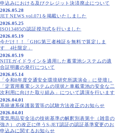
申込みにおける及びクレジット決済廃止について
2026.05.28
JET NEWS vol.071を掲載いたしました
2026.05.25
ISO13485の認証授与式を行いました
2026.05.19
今だけ！！「GHG第三者検証を無料で算定しま
す 4社限定」
2026.05.19
NITEガイドラインを適用した蓄電池システムの適
合証明書の発行について
2026.05.14
「令和8年度交通安全環境研究所講演会」に登壇し
「定置用蓄電システムの現状と車載電池の安全な二
次利用に向けた取り組み」について講演を行います
2026.04.01
系統連系保護装置等の試験方法改正のお知らせ
2026.04.01
電気用品安全法の技術基準の解釈別表第十（雑音の
強さ） の改正に伴うS-JET認証の認証基準変更のお
申込みに関するお知らせ