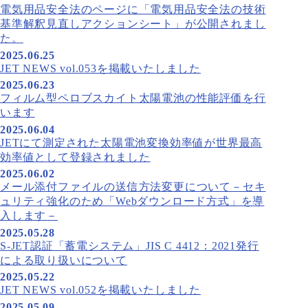
電気用品安全法のページに「電気用品安全法の技術
基準解釈見直しアクションシート」が公開されまし
た。
2025.06.25
JET NEWS vol.053を掲載いたしました
2025.06.23
フィルム型ペロブスカイト太陽電池の性能評価を行
います
2025.06.04
JETにて測定された太陽電池変換効率値が世界最高
効率値として登録されました
2025.06.02
メール添付ファイルの送信方法変更について－セキ
ュリティ強化のため「Webダウンロード方式」を導
入します－
2025.05.28
S-JET認証「蓄電システム」JIS C 4412：2021発行
による取り扱いについて
2025.05.22
JET NEWS vol.052を掲載いたしました
2025.05.09