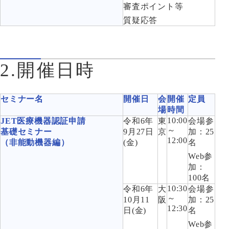
審査ポイント等
質疑応答
2.開催日時
セミナー名
開催日
会
開催
定員
場
時間
10:00
JET医療機器認証申請
令和6年
東
会場参
～
基礎セミナー
9月27日
京
加：25
12:00
（非能動機器編）
(金)
名
Web参
加：
100名
10:30
令和6年
大
会場参
～
10月11
阪
加：25
12:30
日(金)
名
Web参