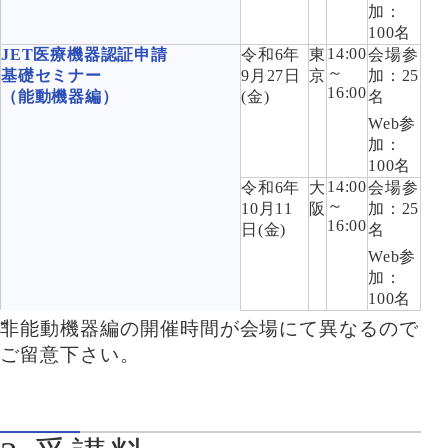
加：
100名
14:00
JET医療機器認証申請
令和6年
東
会場参
～
基礎セミナー
9月27日
京
加：25
16:00
（能動機器編）
(金)
名
Web参
加：
100名
14:00
令和6年
大
会場参
～
10月11
阪
加：25
16:00
日(金)
名
Web参
加：
100名
非能動機器編の開催時間が会場にて異なるので
ご留意下さい。