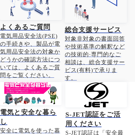
よくあるご質問
総合支援サービス
電気用品安全法(PSE)
対象非対象の書面回答
の手続きや、製品が電
や技術基準の解釈など
気用品安全法の対象か
の技術的·専門的なご
どうかの確認方法につ
相談は、総合支援サー
いては、よくあるご質
ビス(有料)で承りま
問をご覧ください。
す。
電気と安全な暮ら
S-JET認証をご活
し
用ください
安全に電気を使った暮
S-JET認証は「安全最