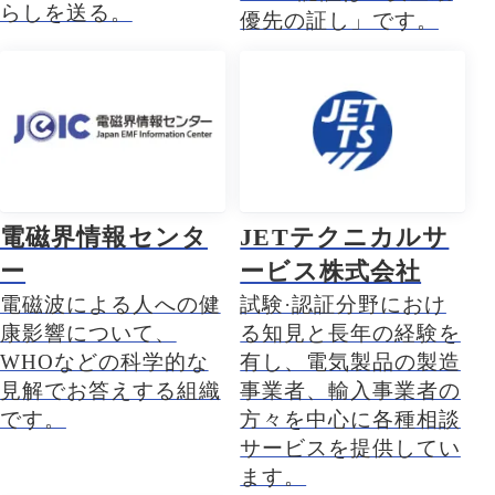
らしを送る。
優先の証し」です。
電磁界情報センタ
JETテクニカルサ
ー
ービス株式会社
電磁波による人への健
試験·認証分野におけ
康影響について、
る知見と長年の経験を
WHOなどの科学的な
有し、電気製品の製造
見解でお答えする組織
事業者、輸入事業者の
です。
方々を中心に各種相談
サービスを提供してい
ます。