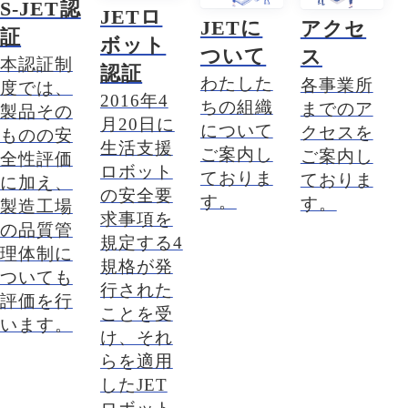
S-JET認
JETロ
JETに
アクセ
証
ボット
ついて
ス
本認証制
認証
わたした
各事業所
度では、
2016年4
ちの組織
までのア
製品その
月20日に
について
クセスを
ものの安
生活支援
ご案内し
ご案内し
全性評価
ロボット
ておりま
ておりま
に加え、
の安全要
す。
す。
製造工場
求事項を
の品質管
規定する4
理体制に
規格が発
ついても
行された
評価を行
ことを受
います。
け、それ
らを適用
したJET