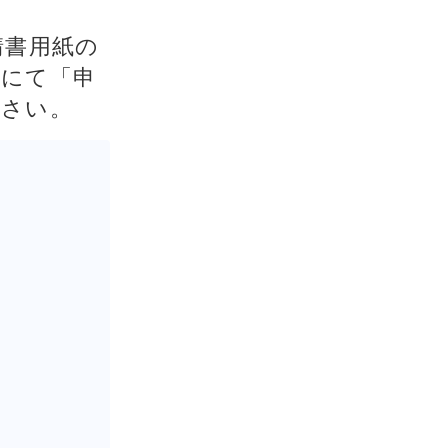
請書用紙の
信にて「申
ださい。