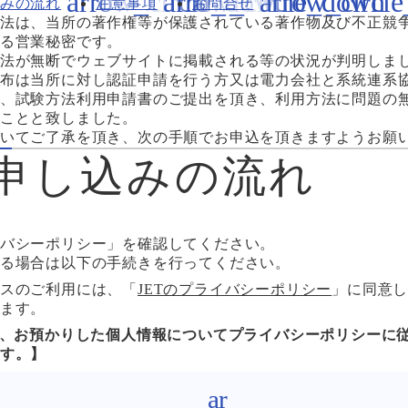
みの流れ
注意事項
お問合せ
法は、当所の著作権等が保護されている著作物及び不正競
る営業秘密です。
法が無断でウェブサイトに掲載される等の状況が判明しま
布は当所に対し認証申請を行う方又は電力会社と系統連系
、試験方法利用申請書のご提出を頂き、利用方法に問題の
ことと致しました。
いてご了承を頂き、次の手順でお申込を頂きますようお願
申し込みの流れ
バシーポリシー」を確認してください。
る場合は以下の手続きを行ってください。
スのご利用には、「
JETのプライバシーポリシー
」に同意
ます。
は、お預かりした個人情報についてプライバシーポリシーに
す。】