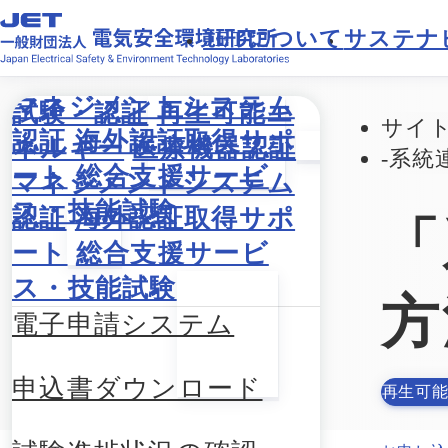
JETに
ついて
サステナ
試験・認証
再生可能エ
サイ
ネルギー
医療機器認証
系統
マネジメントシステム
認証
海外認証取得サポ
「
ート
総合支援サービ
ス・技能試験
方
電子申請システム
申込書ダウンロード
再生可