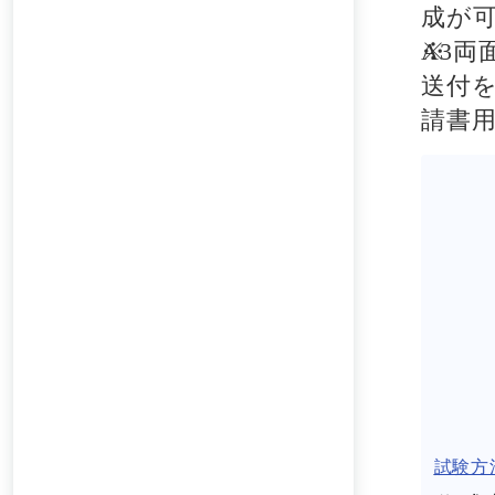
成が
A3
送付
請書
試験方