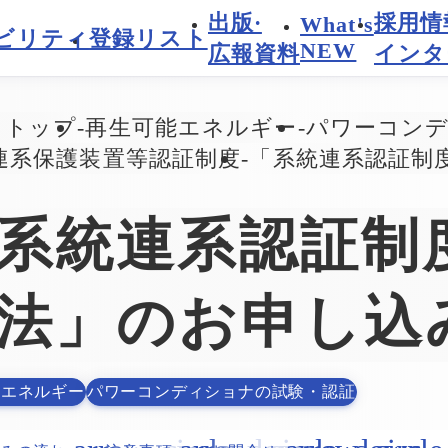
出版·
採用情
What's
ビリティ
登録リスト
NEW
広報資料
インタ
トトップ
再生可能エネルギー
パワーコン
連系保護装置等認証制度
「系統連系認証制
系統連系認証制
法」のお申し込
能エネルギー
パワーコンディショナの試験・認証