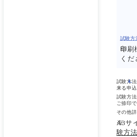
試験方
印刷
くだ
試験方法
来る申込
試験方法
ご捺印で
その他詳
A3
験方