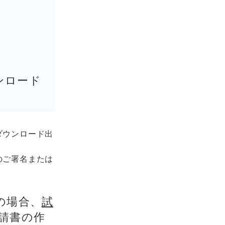
ンロード
ダウンロード出
のご署名または
の場合、
試
請書の作