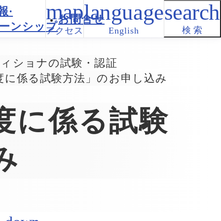
報·
お問合せ
ーンシップ
検 索
アクセス
English
ディショナの試験・認証
度に係る試験方法」のお申し込み
度に係る試験
み