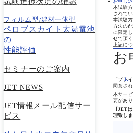
試験進捗状況の確認
お申し込
本試験方
されてい
フィルム型/建材一体型
本試験方
方法の配
ペロブスカイト太陽電池
に限定し
の
せて頂く
上記につ
性能評価
お
セミナーのご案内
「プライ
JET NEWS
同意され
本サービ
要があり
JET情報メール配信サー
【JET
ビス
理致しま