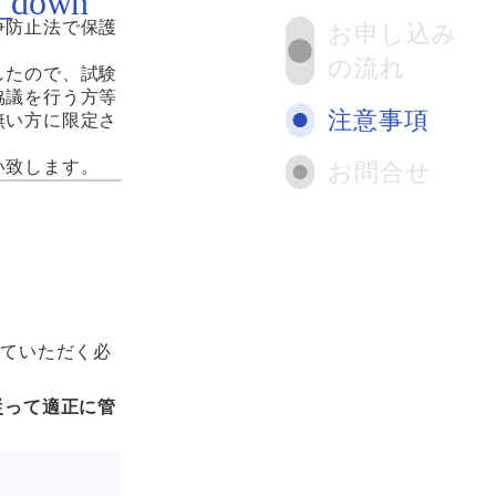
争防止法で保護
お申し込み
の流れ
したので、試験
協議を行う方等
注意事項
無い方に限定さ
い致します。
お問合せ
していただく必
従って適正に管