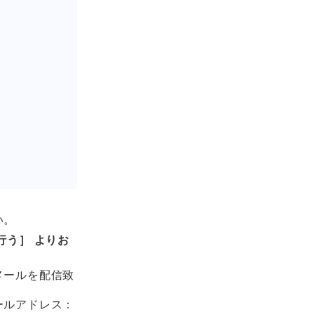
い。
行う］ よりお
メールを配信致
ールアドレス：