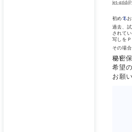
jet-grid@
初めてお
過去、試
されてい
写しをＰ
その場合
秘密
希望
お願