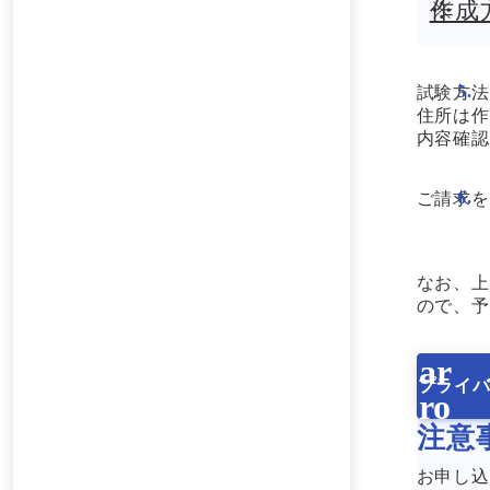
作成
試験方法
住所は作
内容確認
ご請求を
なお、上
ので、予
プライ
注意
お申し込