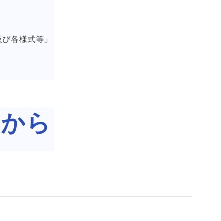
及び各様式等」
らから