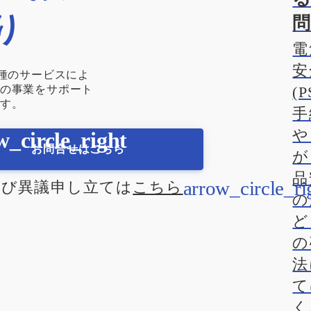
り
電
安
各種のサービスによ
(
の事業をサポート
す。
手
や
お問合せはこちら
が
品
及び異議申し立ては
こちら
の
ど
の
法
て
く