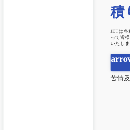
積
JETは
って皆様
いたしま
苦情