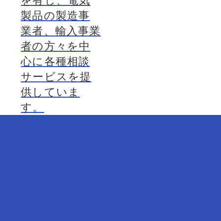
を有し、電気
製品の製造事
業者、輸入事業
者の方々を中
心に各種相談
サービスを提
供していま
す。