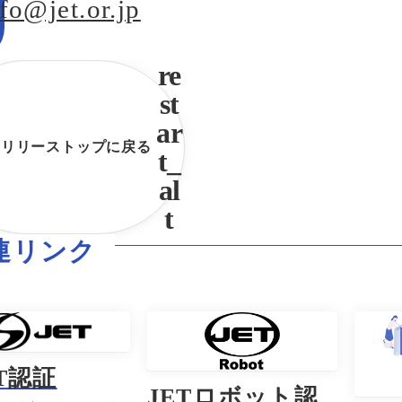
fo@jet.or.jp
スリリーストップに戻る
連リンク
ET認証
JETロボット認