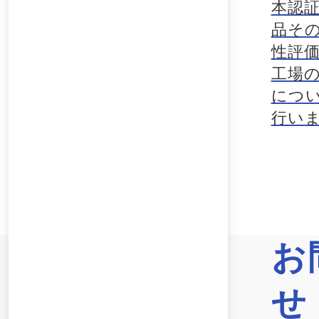
本認
品そ
性評
工場
につ
行い
お
せ