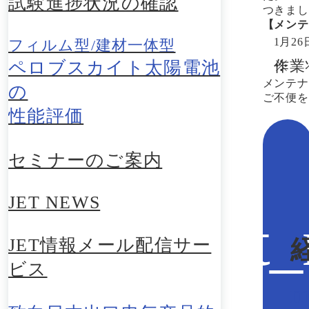
試験進捗状況の確認
つきまし
【メンテ
1月26
フィルム型/建材一体型
作業
ペロブスカイト太陽電池
メンテナ
の
ご不便を
性能評価
セミナーのご案内
JET NEWS
JET情報メール配信サー
ビス