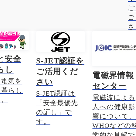
ご
ご
さ
と安全
S-JET認証を
らし
ご活用くだ
電磁界情報
に電気を
さい
センター
た暮らし
S-JET認証は
電磁波による
る。
「安全最優先
人への健康影
の証し」で
響について、
す。
WHOなどの
学的な見解で