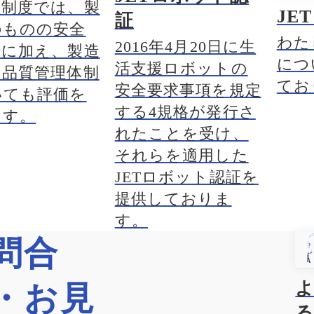
証制度では、製
JE
証
のものの安全
わた
2016年4月20日に生
価に加え、製造
につ
活支援ロボットの
の品質管理体制
てお
安全要求事項を規定
いても評価を
する4規格が発行さ
ます。
れたことを受け、
それらを適用した
JETロボット認証を
提供しておりま
す。
問合
・お見