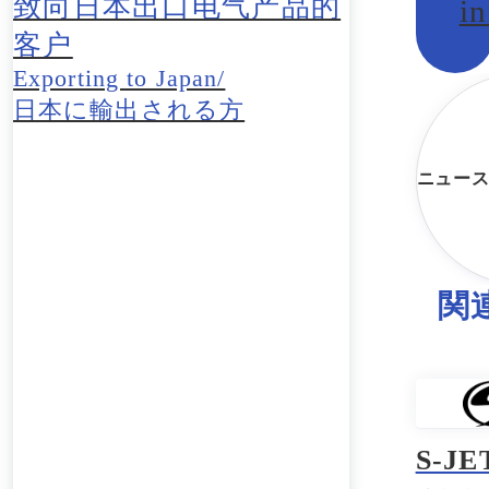
致向日本出口电气产品的
in
客户
Exporting to Japan/
日本に輸出される方
ニュー
関
S-J