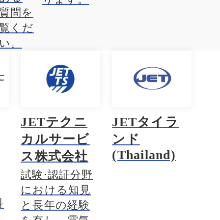
質問を
覧くだ
い。
JETテクニ
JETタイラ
カルサービ
ンド
(Thailand)
ス株式会社
試験·認証分野
における知見
科
と長年の経験