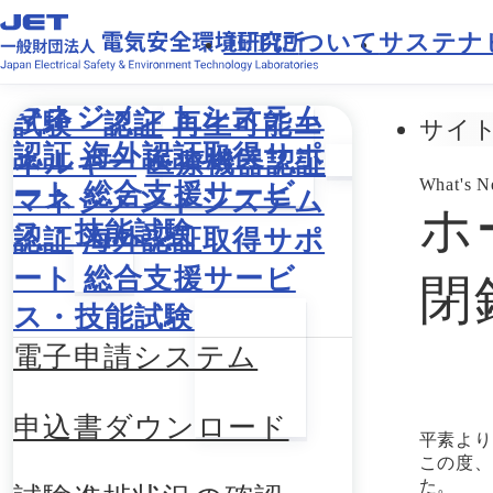
JETに
ついて
サステナ
試験・認証
再生可能エ
サイ
ネルギー
医療機器認証
What's 
マネジメントシステム
ホ
認証
海外認証取得サポ
ート
総合支援サービ
閉
ス・技能試験
電子申請システム
申込書ダウンロード
平素より
この度、
た。