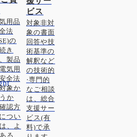
援サー
問
ビス
気用品
対象非対
全法
象の書面
PSE)の
回答や技
続き
術基準の
、製品
解釈など
電気用
の技術的
安全法
·専門的
対象か
なご相談
うか
は、総合
確認方
支援サー
につい
ビス(有
は、よ
料)で承
ある
ります。