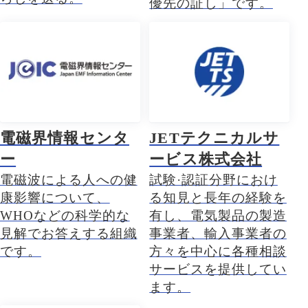
優先の証し」です。
電磁界情報センタ
JETテクニカルサ
ー
ービス株式会社
電磁波による人への健
試験·認証分野におけ
康影響について、
る知見と長年の経験を
WHOなどの科学的な
有し、電気製品の製造
見解でお答えする組織
事業者、輸入事業者の
です。
方々を中心に各種相談
サービスを提供してい
ます。