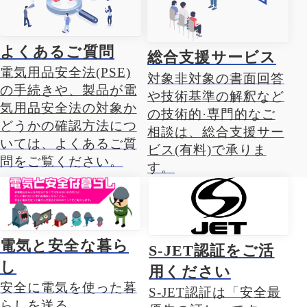
よくあるご質問
総合支援サービス
電気用品安全法(PSE)
対象非対象の書面回答
の手続きや、製品が電
や技術基準の解釈など
気用品安全法の対象か
の技術的·専門的なご
どうかの確認方法につ
相談は、総合支援サー
いては、よくあるご質
ビス(有料)で承りま
問をご覧ください。
す。
電気と安全な暮ら
S-JET認証をご活
し
用ください
安全に電気を使った暮
S-JET認証は「安全最
らしを送る。