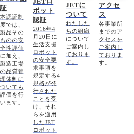
JETロ
JETに
アクセ
証
ボット
ついて
ス
本認証制
認証
わたした
各事業所
度では、
2016年4
ちの組織
までのア
製品その
月20日に
について
クセスを
ものの安
生活支援
ご案内し
ご案内し
全性評価
ロボット
ておりま
ておりま
に加え、
の安全要
す。
す。
製造工場
求事項を
の品質管
規定する4
理体制に
規格が発
ついても
行された
評価を行
ことを受
います。
け、それ
らを適用
したJET
ロボット