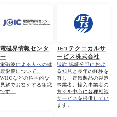
電磁界情報センタ
JETテクニカルサ
ー
ービス株式会社
電磁波による人への健
試験·認証分野におけ
康影響について、
る知見と長年の経験を
WHOなどの科学的な
有し、電気製品の製造
見解でお答えする組織
事業者、輸入事業者の
です。
方々を中心に各種相談
サービスを提供してい
ます。