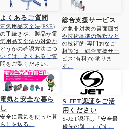
よくあるご質問
総合支援サービス
電気用品安全法(PSE)
対象非対象の書面回答
の手続きや、製品が電
や技術基準の解釈など
気用品安全法の対象か
の技術的·専門的なご
どうかの確認方法につ
相談は、総合支援サー
いては、よくあるご質
ビス(有料)で承りま
問をご覧ください。
す。
電気と安全な暮ら
S-JET認証をご活
し
用ください
安全に電気を使った暮
S-JET認証は「安全最
らしを送る。
優先の証し」です。