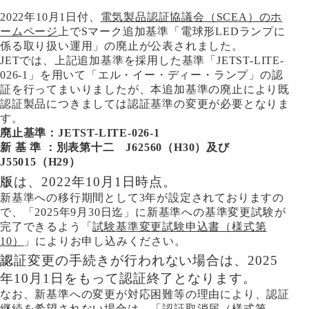
2022年10月1日付、
電気製品認証協議会（SCEA）のホ
ームページ
上でSマーク追加基準「電球形LEDランプに
係る取り扱い運用」の廃止が公表されました。
JETでは、上記追加基準を採用した基準「JETST-LITE-
026-1」を用いて「エル・イー・ディー・ランプ」の認
証を行ってまいりましたが、本追加基準の廃止により既
認証製品につきましては認証基準の変更が必要となりま
す。
廃止基準：JETST-LITE-026-1
新 基 準 ：別表第十二 J62560（H30）及び
J55015（H29）
版は、2022年10月1日時点。
新基準への移行期間として3年が設定されておりますの
で、「2025年9月30日迄」に新基準への基準変更試験が
完了できるよう「
試験基準変更試験申込書（様式第
10）
」によりお申し込みください。
認証変更の手続きが行われない場合は、2025
年10月1日をもって認証終了となります。
なお、新基準への変更が対応困難等の理由により、認証
継続を希望されない場合は、「
認証取消届（様式第