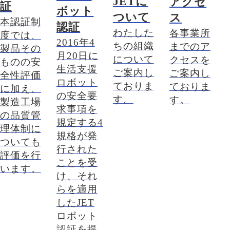
JETに
アクセ
証
ボット
ついて
ス
本認証制
認証
わたした
各事業所
度では、
2016年4
ちの組織
までのア
製品その
月20日に
について
クセスを
ものの安
生活支援
ご案内し
ご案内し
全性評価
ロボット
ておりま
ておりま
に加え、
の安全要
す。
す。
製造工場
求事項を
の品質管
規定する4
理体制に
規格が発
ついても
行された
評価を行
ことを受
います。
け、それ
らを適用
したJET
ロボット
認証を提