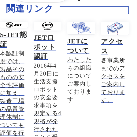
関連リンク
S-JET認
JETロ
JETに
アクセ
証
ボット
ついて
ス
本認証制
認証
わたした
各事業所
度では、
2016年4
ちの組織
までのア
製品その
月20日に
について
クセスを
ものの安
生活支援
ご案内し
ご案内し
全性評価
ロボット
ておりま
ておりま
に加え、
の安全要
す。
す。
製造工場
求事項を
の品質管
規定する4
理体制に
規格が発
ついても
行された
評価を行