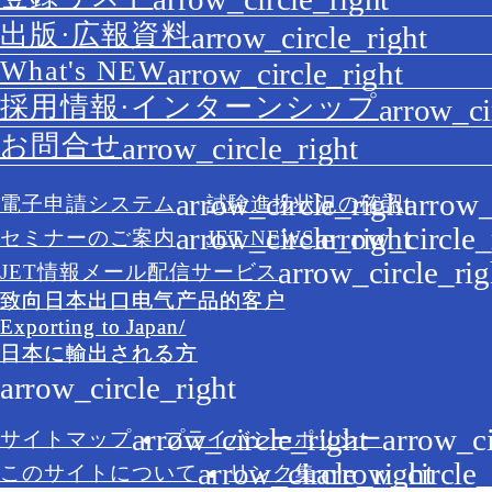
出版·広報資料
What's NEW
採用情報·インターンシップ
お問合せ
電子申請システム
試験進捗状況の確認
セミナーのご案内
JET NEWS
JET情報メール配信サービス
致向日本出口电气产品的客户
Exporting to Japan/
日本に輸出される方
サイトマップ
プライバシーポリシー
このサイトについて
リンク集