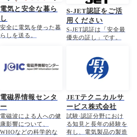
電気と安全な暮ら
S-JET認証をご活
し
用ください
安全に電気を使った暮
S-JET認証は「安全最
らしを送る。
優先の証し」です。
電磁界情報センタ
JETテクニカルサ
ー
ービス株式会社
電磁波による人への健
試験·認証分野におけ
康影響について、
る知見と長年の経験を
WHOなどの科学的な
有し、電気製品の製造