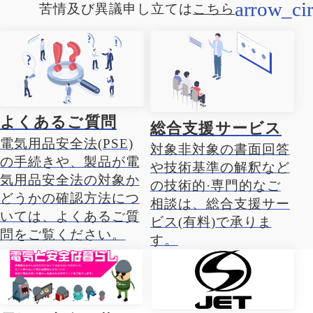
苦情及び異議申し立ては
こちら
よくあるご質問
総合支援サービス
電気用品安全法(PSE)
対象非対象の書面回答
の手続きや、製品が電
や技術基準の解釈など
気用品安全法の対象か
の技術的·専門的なご
どうかの確認方法につ
相談は、総合支援サー
いては、よくあるご質
ビス(有料)で承りま
問をご覧ください。
す。