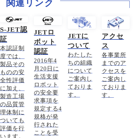
関連リンク
S-JET認
JETロ
JETに
アクセ
証
ボット
ついて
ス
本認証制
認証
わたした
各事業所
度では、
2016年4
ちの組織
までのア
製品その
月20日に
について
クセスを
ものの安
生活支援
ご案内し
ご案内し
全性評価
ロボット
ておりま
ておりま
に加え、
の安全要
す。
す。
製造工場
求事項を
の品質管
規定する4
理体制に
規格が発
ついても
行された
評価を行
ことを受
います。