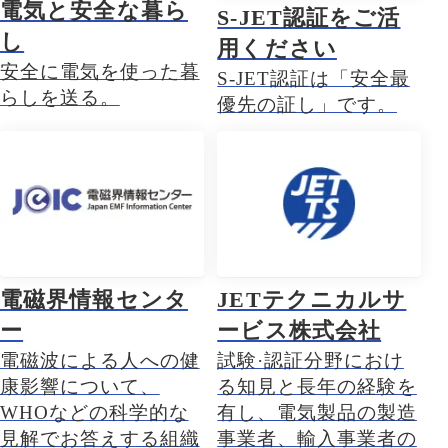
電気と安全な暮ら
S-JET認証をご活
し
用ください
安全に電気を使った暮
S-JET認証は「安全最
らしを送る。
優先の証し」です。
電磁界情報センタ
JETテクニカルサ
ー
ービス株式会社
電磁波による人への健
試験·認証分野におけ
康影響について、
る知見と長年の経験を
WHOなどの科学的な
有し、電気製品の製造
見解でお答えする組織
事業者、輸入事業者の