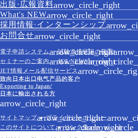
出版·広報資料
What's NEW
採用情報·インターンシップ
お問合せ
電子申請システム
試験進捗状況の確認
セミナーのご案内
JET NEWS
JET情報メール配信サービス
致向日本出口电气产品的客户
Exporting to Japan/
日本に輸出される方
サイトマップ
プライバシーポリシー
このサイトについて
リンク集