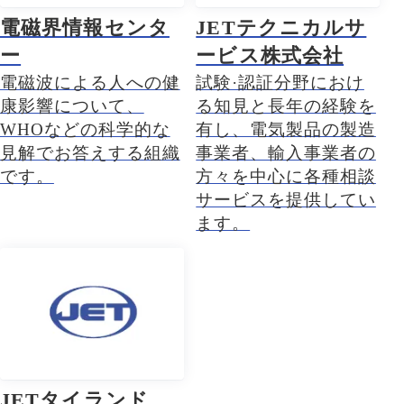
電磁界情報センタ
JETテクニカルサ
ー
ービス株式会社
電磁波による人への健
試験·認証分野におけ
康影響について、
る知見と長年の経験を
WHOなどの科学的な
有し、電気製品の製造
見解でお答えする組織
事業者、輸入事業者の
です。
方々を中心に各種相談
サービスを提供してい
ます。
JETタイランド