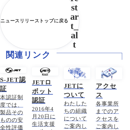
ニュースリリーストップに戻る
関連リンク
S-JET認
JETロ
JETに
アクセ
証
ボット
ついて
ス
本認証制
認証
わたした
各事業所
度では、
2016年4
ちの組織
までのア
製品その
月20日に
について
クセスを
ものの安
生活支援
ご案内し
ご案内し
全性評価