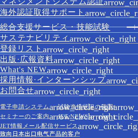
マネジメントシステム認証
海外認証取得サポート
総合支援サービス・技能試験
サステナビリティ
登録リスト
出版·広報資料
What's NEW
採用情報·インターンシップ
お問合せ
電子申請システム
試験進捗状況の確認
セミナーのご案内
JET NEWS
JET情報メール配信サービス
致向日本出口电气产品的客户