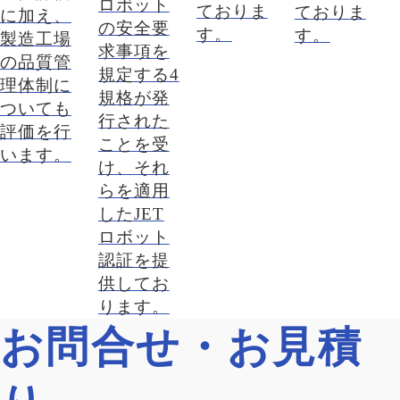
ロボット
ておりま
ておりま
に加え、
の安全要
す。
す。
製造工場
求事項を
の品質管
規定する4
理体制に
規格が発
ついても
行された
評価を行
ことを受
います。
け、それ
らを適用
したJET
ロボット
認証を提
供してお
ります。
お問合せ・お見積