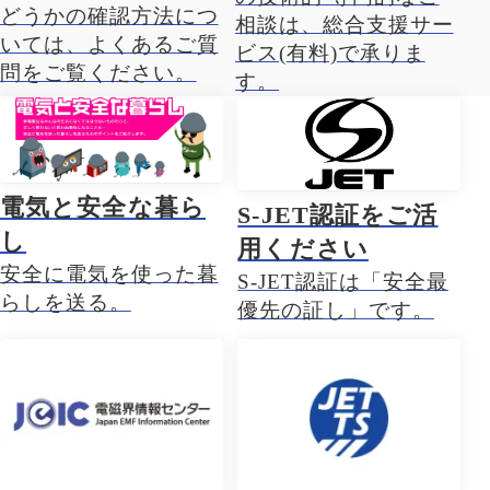
どうかの確認方法につ
相談は、総合支援サー
いては、よくあるご質
ビス(有料)で承りま
問をご覧ください。
す。
電気と安全な暮ら
S-JET認証をご活
し
用ください
安全に電気を使った暮
S-JET認証は「安全最
らしを送る。
優先の証し」です。