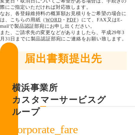
変更日・取消日についてご希望がある場合は、手続きの
際にご指定いただければ対応致します。
なお、各登録維持料の概算額お見積りをご希望の場合に
は、こちらの用紙（
WORD
・
PDF
）にて、FAX又はE-
mailで製品認証部宛にお申し出ください。
また、ご請求先の変更などがありましたら、平成29年3
月31日までに製品認証部宛にご連絡をお願い致します。
届出書類提出先
横浜事業所
カスタマーサービスグ
ループ