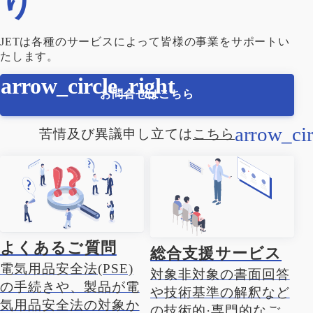
り
JETは各種のサービスによって皆様の事業をサポートい
たします。
お問合せはこちら
苦情及び異議申し立ては
こちら
よくあるご質問
総合支援サービス
電気用品安全法(PSE)
対象非対象の書面回答
の手続きや、製品が電
や技術基準の解釈など
気用品安全法の対象か
の技術的·専門的なご