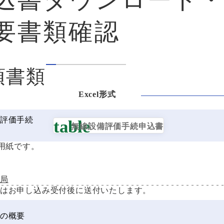
要書類確認
須書類
評価手続
無線設備評価手続申込書
付用紙です。
局
はお申し込み受付後に送付いたします。
の概要