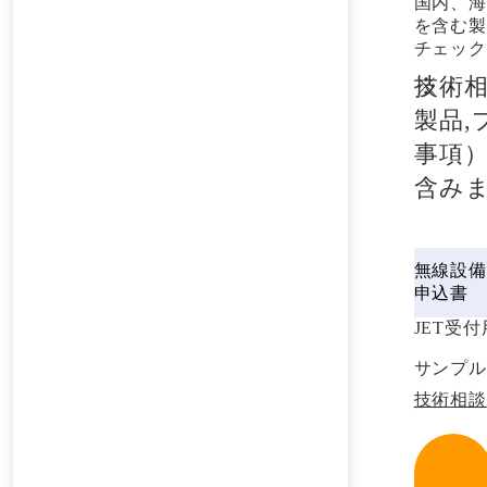
国内、海
を含む製
チェック
技術相談
製品
事項）
含み
無線設備
申込書
JET受
サンプル
技術相談