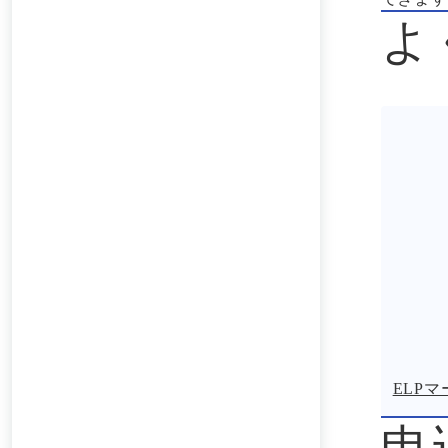
よ
ELP
申