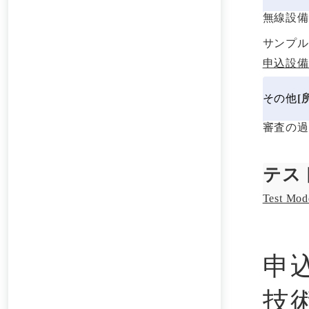
無線設備
サンプル
申込設備
その他
[
審査の過
テス
Test Mod
申
技