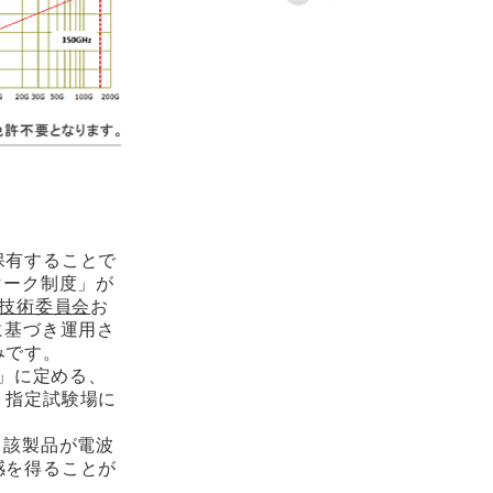
保有することで
マーク制度」が
）技術委員会
お
に基づき運用さ
みです。
号」に定める、
、指定試験場に
当該製品が電波
感を得ることが