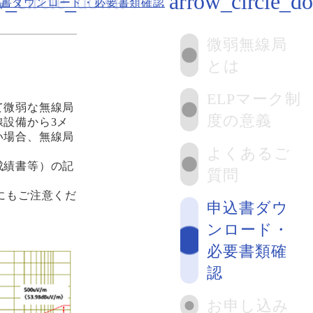
込書ダウンロード・必要書類確認
微弱無線局
とは
ELPマーク制
て微弱な無線局
度の意義
設備から3メ
い場合、無線局
よくあるご
成績書等）の記
質問
にもご注意くだ
申込書ダウ
ンロード・
必要書類確
認
お申し込み