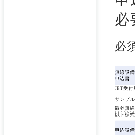
必
必
無線設備
申込書
JET受
サンプル
微弱無線
以下様式
申込設備