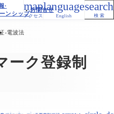
報·
お問合せ
ーンシップ
検 索
アクセス
English
証
電波法
Pマーク登録制