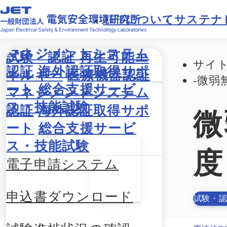
JETに
ついて
サステナ
試験・認証
再生可能エ
サイ
ネルギー
医療機器認証
微弱
マネジメントシステム
認証
海外認証取得サポ
微
ート
総合支援サービ
ス・技能試験
度
電子申請システム
申込書ダウンロード
試験・