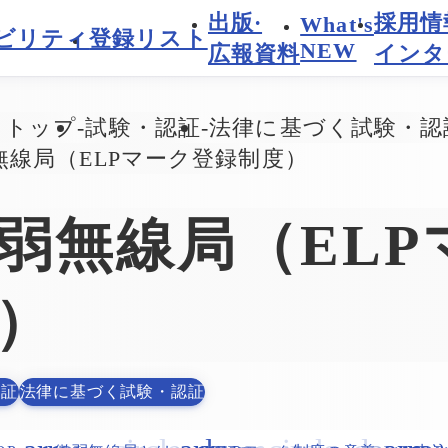
出版·
採用情
What's
ビリティ
登録リスト
NEW
広報資料
インタ
トトップ
試験・認証
法律に基づく試験・認
無線局（ELPマーク登録制度）
弱無線局（EL
）
認証
法律に基づく試験・認証