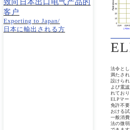
致向日本出口电气产品的
客户
Exporting to Japan/
日本に輸出される方
E
法令とし
満たされ
設けられ
よび
電波
れており
ELPマ
免許不要
おける試
一般消費
法の微弱
できます