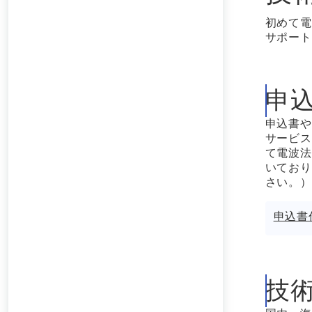
初めて電
サポート
申
申込書や
サービス
て電波法
いており
さい。）
申込書
技