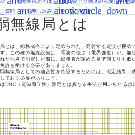
OP
微弱無線局とは
ELPマーク制度の意義
申
ご質問
お申し込み
弱無線局とは
局とは、総務省令により定められた、発射する電波が極め
す。この種の無線設備は、電波の強さ（電界強度）が、無線
れた地点で測定した際に、総務省が定める基準値よりも低
免許を受ける必要がありません。
弱無線局としての適合性を確認するためには、測定結果（
しておく必要があります。
はEMC（電磁両立性）測定とは異なる手法が用いられる点