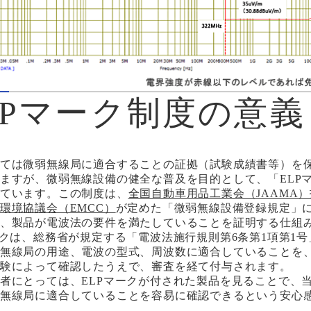
LPマーク制度の意義
ては微弱無線局に適合することの証拠（試験成績書等）を
ますが、微弱無線設備の健全な普及を目的として、「ELP
ています。この制度は、
全国自動車用品工業会（JAAMA
環境協議会（EMCC）
が定めた「微弱無線設備登録規定」
、製品が電波法の要件を満たしていることを証明する仕組
ークは、総務省が規定する「電波法施行規則第6条第1項第1
無線局の用途、電波の型式、周波数に適合していることを
験によって確認したうえで、審査を経て付与されます。
者にとっては、ELPマークが付された製品を見ることで、
無線局に適合していることを容易に確認できるという安心
。