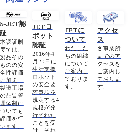
S-JET認
JETロ
JETに
アクセ
証
ボット
ついて
ス
本認証制
認証
わたした
各事業所
度では、
2016年4
ちの組織
までのア
製品その
月20日に
について
クセスを
ものの安
生活支援
ご案内し
ご案内し
全性評価
ロボット
ておりま
ておりま
に加え、
の安全要
す。
す。
製造工場
求事項を
の品質管
規定する4
理体制に
規格が発
ついても
行された
評価を行
ことを受
います。
け、それ