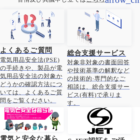
よくあるご質問
総合支援サービス
電気用品安全法(PSE)
対象非対象の書面回答
の手続きや、製品が電
や技術基準の解釈など
気用品安全法の対象か
の技術的·専門的なご
どうかの確認方法につ
相談は、総合支援サー
いては、よくあるご質
ビス(有料)で承りま
問をご覧ください。
す。
電気と安全な暮ら