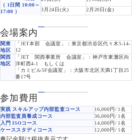
（ 1日間 10:00～
3月24日(火)
2月20日(金)
17:00 ）
会場案内
関東
「JET本部 会議室」：東京都渋谷区代々木5-14-
12
地区
関西
「JET 関西事業所 会議室」：神戸市東灘区向
地区
洋町西4-1 もしくは
「カミビル5F会議室」：大阪市北区天満1丁目25
番17号
参加費用
実践 スキルアップ内部監査コース
16,000円/ 1名
内部監査員養成コース
36,000円/ 1名
入門 ISOコース
14,000円/ 1名
ケーススタディコース
12,000円/ 1名
表記金額は税抜表示です。