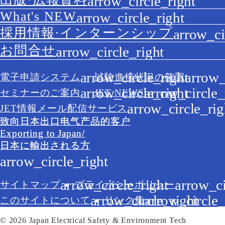
What's NEW
採用情報·インターンシップ
お問合せ
電子申請システム
試験進捗状況の確認
セミナーのご案内
JET NEWS
JET情報メール配信サービス
致向日本出口电气产品的客户
Exporting to Japan/
日本に輸出される方
サイトマップ
プライバシーポリシー
このサイトについて
リンク集
© 2026 Japan Electrical Safety & Environment Tech