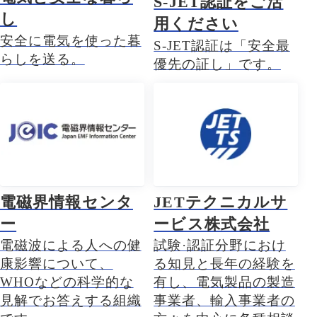
S-JET認証をご活
し
用ください
安全に電気を使った暮
S-JET認証は「安全最
らしを送る。
優先の証し」です。
電磁界情報センタ
JETテクニカルサ
ー
ービス株式会社
電磁波による人への健
試験·認証分野におけ
康影響について、
る知見と長年の経験を
WHOなどの科学的な
有し、電気製品の製造
見解でお答えする組織
事業者、輸入事業者の