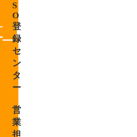
S
O
登
録
セ
ン
タ
ー
営
業
担