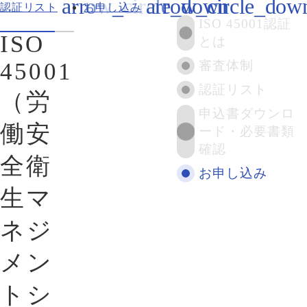
認証リスト
お申し込み
ISO 45001認証
ISO
とは
45001
審査体制
認証リスト
（労
申込書ダウンロ
働安
ード・必要書類
確認
全衛
お申し込み
生マ
ネジ
メン
トシ