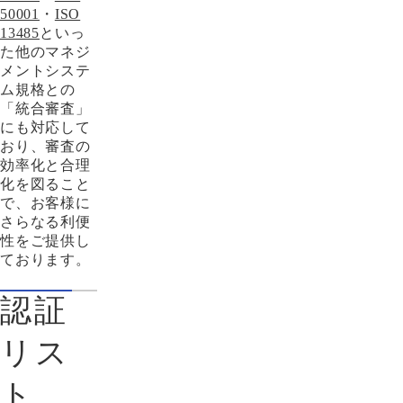
50001
・
ISO
13485
といっ
た他のマネジ
メントシステ
ム規格との
「統合審査」
にも対応して
おり、審査の
効率化と合理
化を図ること
で、お客様に
さらなる利便
性をご提供し
ております。
認証
リス
ト