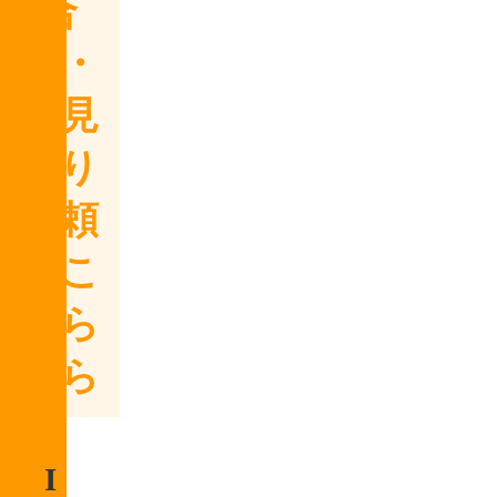
合
せ・
お見
積り
依頼
はこ
ちら
から
I