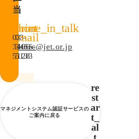
当
03-
03-
3466-
3466-
isorc@jet.or.jp
5128
5133
マネジメントシステム認証サービスの
ご案内に戻る