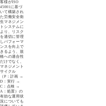
客様がISO
45001に基づ
いて構築され
た労働安全衛
生マネジメン
トシステムに
より、リスク
を適切に管理
しパフォーマ
ンスを向上で
きるよう、規
格への適合性
だけでなく、
マネジメント
サイクル
（P：計画 →
D：実行 →
C：点検 →
A：処置）の
有効な運用状
況についても