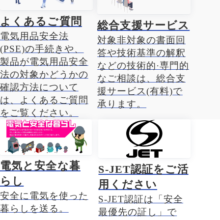
よくあるご質問
総合支援サービス
電気用品安全法
対象非対象の書面回
(PSE)の手続きや、
答や技術基準の解釈
製品が電気用品安全
などの技術的·専門的
法の対象かどうかの
なご相談は、総合支
確認方法について
援サービス(有料)で
は、よくあるご質問
承ります。
をご覧ください。
電気と安全な暮
S-JET認証をご活
らし
用ください
安全に電気を使った
S-JET認証は「安全
暮らしを送る。
最優先の証し」で