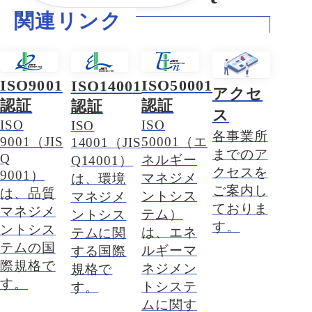
関連リンク
ISO9001
ISO50001
ISO14001
アクセ
認証
認証
認証
ス
ISO
ISO
ISO
各事業所
9001（JIS
50001（エ
14001（JIS
までのア
Q
ネルギー
Q14001）
クセスを
9001）
マネジメ
は、環境
ご案内し
は、品質
ントシス
マネジメ
ておりま
マネジメ
テム）
ントシス
す。
ントシス
は、エネ
テムに関
テムの国
ルギーマ
する国際
際規格で
ネジメン
規格で
す。
トシステ
す。
ムに関す