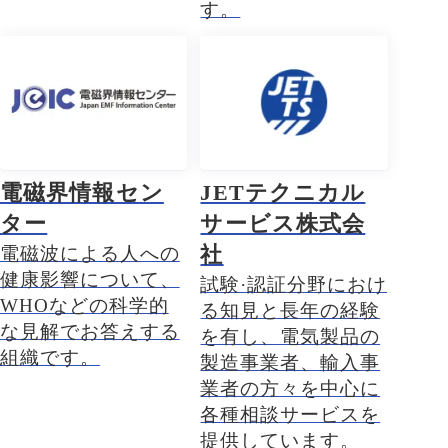
す。
電磁界情報セン
JETテクニカル
ター
サービス株式会
社
電磁波による人への
健康影響について、
試験·認証分野におけ
WHOなどの科学的
る知見と長年の経験
な見解でお答えする
を有し、電気製品の
組織です。
製造事業者、輸入事
業者の方々を中心に
各種相談サービスを
提供しています。